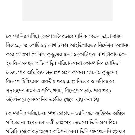
কোম্পানির পরিচালকেরা অবৈধভাবে মাসিক বেতন–ভাতা বাবদ
নিয়েছেন ৩ কোটি ১৯ লাখ টাকা। আইডিআরএর নির্দেশনা অমান্য
করে মোস্তফা গোলাম কুদ্দুসের জন্য ১ কোটি ৭০ লাখ টাকায় কেনা
হয় বিলাসবহুল অডি গাড়ি। পরিচালকেরা কোম্পানির ঘোষিত
লভ্যাংশের অতিরিক্ত লভ্যাংশ গ্রহণ করেন। গোলাম কুদ্দুসের
বিদেশে চিকিৎসার যাবতীয় খরচ এবং নিজের ও পরিবারের
সদস্যদের ভ্রমণ ও শপিং খরচ, বিদেশে পড়ালেখার খরচ
অবৈধভাবে কোম্পানির তহবিল থেকে ব্যয় করা হয়।
কোম্পানির পরিচালক শেখ মোহাম্মদ ড্যানিয়েল ব্যক্তিগত অফিস
পরিচালনা করেন সোনালী লাইফের ভেতরে। তিনি গ্রুপ বিমা
পলিসি থেকে বড় অঙ্কের কমিশন নেন। তিনি ঋণখেলাপি হওয়ার