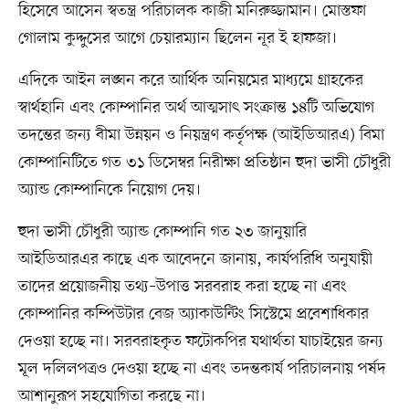
হিসেবে আসেন স্বতন্ত্র পরিচালক কাজী মনিরুজ্জামান। মোস্তফা
গোলাম কুদ্দুসের আগে চেয়ারম্যান ছিলেন নূর ই হাফজা।
এদিকে আইন লঙ্ঘন করে আর্থিক অনিয়মের মাধ্যমে গ্রাহকের
স্বার্থহানি এবং কোম্পানির অর্থ আত্মসাৎ সংক্রান্ত ১৪টি অভিযোগ
তদন্তের জন্য বীমা উন্নয়ন ও নিয়ন্ত্রণ কর্তৃপক্ষ (আইডিআরএ) বিমা
কোম্পানিটিতে গত ৩১ ডিসেম্বর নিরীক্ষা প্রতিষ্ঠান হুদা ভাসী চৌধুরী
অ্যান্ড কোম্পানিকে নিয়োগ দেয়।
হুদা ভাসী চৌধুরী অ্যান্ড কোম্পানি গত ২৩ জানুয়ারি
আইডিআরএর কাছে এক আবেদনে জানায়, কার্যপরিধি অনুযায়ী
তাদের প্রয়োজনীয় তথ্য–উপাত্ত সরবরাহ করা হচ্ছে না এবং
কোম্পানির কম্পিউটার বেজ অ্যাকাউন্টিং সিস্টেমে প্রবেশাধিকার
দেওয়া হচ্ছে না। সরবরাহকৃত ফটোকপির যথার্থতা যাচাইয়ের জন্য
মূল দলিলপত্রও দেওয়া হচ্ছে না এবং তদন্তকার্য পরিচালনায় পর্ষদ
আশানুরূপ সহযোগিতা করছে না।