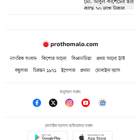
নাগরিক সংবাদ
কিশোর আলো
বিজ্ঞানচিন্তা
প্রথম আলো ট্রাস্ট
বন্ধুসভা
চিরন্তন ১৯৭১
ইপেপার
প্রথমা
মোবাইল ভ্যাস
অনুসরণ করুন
মোবাইল অ্যাপস ডাউনলোড করুন