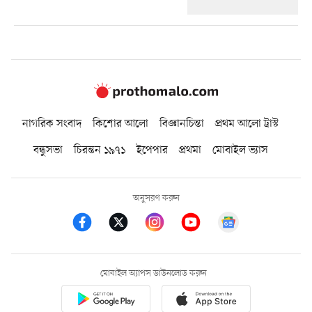
নাগরিক সংবাদ
কিশোর আলো
বিজ্ঞানচিন্তা
প্রথম আলো ট্রাস্ট
বন্ধুসভা
চিরন্তন ১৯৭১
ইপেপার
প্রথমা
মোবাইল ভ্যাস
অনুসরণ করুন
মোবাইল অ্যাপস ডাউনলোড করুন