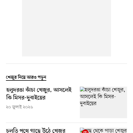
খেজুর নিয়ে আরও পড়ুন
হলুদরঙা কাঁচা খেজুর, আসলেই
কি মিসর-দুবাইয়ের
২০ জুলাই ২০২৬
চলতি পথে গাছে উঠে খেজুর