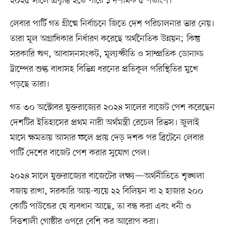
২০২৫ সালে প্রবৃদ্ধি হতে পারে ১ দশমিক ৫ শতাংশ।
লেবার পার্টি গত গ্রীষ্মে নির্বাচনে জিতে দেশ পরিচালনার ভার নেয়।
তারা মূল অগ্রাধিকার নির্ধারণ করেছে অর্থনৈতিক উন্নয়ন; কিন্তু
সরকারি ঋণ, আবাসনসংকট, মূল্যস্ফীতি ও সাম্প্রতিক ডোনাল্ড
ট্রাম্পের শুল্ক বাধাসহ বিভিন্ন ধরনের প্রতিকূল পরিস্থিতির মুখে
পড়ছে তারা।
গত ৩০ অক্টোবর যুক্তরাজ্যের ২০২৪ সালের বাজেট পেশ করেছেন
দেশটির ইতিহাসের প্রথম নারী অর্থমন্ত্রী রেচেল রিভস। জুলাই
মাসে ক্ষমতায় আসার ফলে প্রায় দেড় দশক পর ব্রিটেনে লেবার
পার্টি দেশের বাজেট পেশ করার সুযোগ পেল।
২০২৪ সালে যুক্তরাজ্যের বাজেটের লক্ষ্য—অর্থনীতিতে শৃঙ্খলা
বজায় রাখা, সরকারি আয়-ব্যয়ে ২২ বিলিয়ন বা ২ হাজার ২০০
কোটি পাউন্ডের যে ব্যবধান আছে, তা বন্ধ করা এবং ধনী ও
বিত্তশালী গোষ্ঠীর ওপরে বেশি কর আরোপ করা।