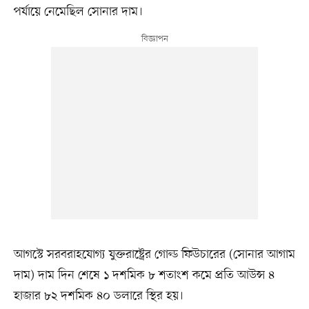
পর্যায়ে নেমেছিল সোনার দাম।
আগস্টে সরবরাহযোগ্য যুক্তরাষ্ট্রের গোল্ড ফিউচারের (সোনার আগাম
দাম) দাম দিন শেষে ১ দশমিক ৮ শতাংশ কমে প্রতি আউন্স ৪
হাজার ৮২ দশমিক ৪০ ডলারে স্থির হয়।