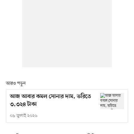
আরও পড়ুন
আজ আবার কমল সোনার দাম, ভরিতে
৩,৩২৪ টাকা
০৯ জুলাই ২০২৬