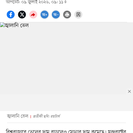
আপডেট: ০৯ জুলাই ২০২৬, ০৯: ১১
জ্বালানি তেল
প্রতীকী ছবি: রয়টার্স
বিশ্ববাজারে তেলের দাম বাড়লেও সোনার দাম কমেছে। যুক্তরাষ্ট্রের