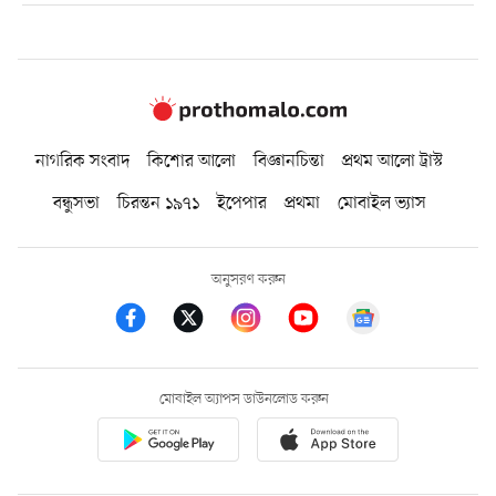
নাগরিক সংবাদ
কিশোর আলো
বিজ্ঞানচিন্তা
প্রথম আলো ট্রাস্ট
বন্ধুসভা
চিরন্তন ১৯৭১
ইপেপার
প্রথমা
মোবাইল ভ্যাস
অনুসরণ করুন
মোবাইল অ্যাপস ডাউনলোড করুন