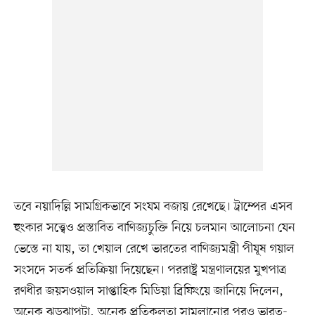
তবে নয়াদিল্লি সামগ্রিকভাবে সংযম বজায় রেখেছে। ট্রাম্পের এসব
হুংকার সত্ত্বেও প্রস্তাবিত বাণিজ্যচুক্তি নিয়ে চলমান আলোচনা যেন
ভেস্তে না যায়, তা খেয়াল রেখে ভারতের বাণিজ্যমন্ত্রী পীযূষ গয়াল
সংসদে সতর্ক প্রতিক্রিয়া দিয়েছেন। পররাষ্ট্র মন্ত্রণালয়ের মুখপাত্র
রণধীর জয়সওয়াল সাপ্তাহিক মিডিয়া ব্রিফিংয়ে জানিয়ে দিলেন,
অনেক ঝড়ঝাপটা, অনেক প্রতিকূলতা সামলানোর পরও ভারত-