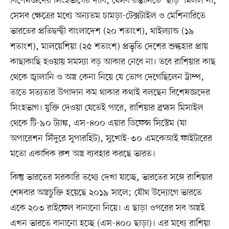
বিশেষজ্ঞদের সিংহভাগের দাবি, যেসব রপ্তানিতে ‘ছাড়’ মিলল না,
সেসব ক্ষেত্রের মধ্যে অন্যতম চামড়া-টেক্সটাইল ও মেশিনারিতে
ভারতের প্রতিদ্বন্দ্বী বাংলাদেশ (২০ শতাংশ), থাইল্যান্ড (১৯
শতাংশ), মালয়েশিয়া (২৫ শতাংশ) প্রভৃতি দেশের শুল্কহার প্রায়
কাছাকাছি হওয়ায় সমস্যা বড় আকার নেবে না। তবে রাশিয়ার কাছ
থেকে জ্বালানি ও অস্ত্র কেনা নিয়ে যে তোপ দেগেছিলেন ট্রাম্প,
তাতে সত্যতার উপাদান কম থাকার কথাই বলছেন বিশেষজ্ঞদের
সিংহভাগ। যুক্তি দেওয়া যেতেই পারে, রাশিয়ার ব্রহ্মস মিসাইল
থেকে টি-৯০ ট্যাঙ্ক, এস–৪০০ এয়ার ডিফেন্স সিস্টেম (যা
অপারেশন সিঁদুরে সুপারহিট), সুখোই-৩০ এমকেআই ফাইটারের
মতো একাধিক রুশ অস্ত্র ব্যবহার করছে ভারত।
কিন্তু ভারতের সরকারি তথ্যে দেখা যাচ্ছে, ভারতের সঙ্গে রাশিয়ার
শেষবার অস্ত্রচুক্তি হয়েছে ২০১৯ সালে; যৌথ উদ্যোগে ভারতে
একে ২০৩ রাইফেল বানানো নিয়ে। এ ছাড়া ওপরের সব অস্ত্রই
এখন ভারতে বানানো হচ্ছে (এস-৪০০ ছাড়া)। এর মধ্যে রাশিয়া