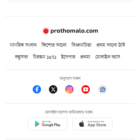
নাগরিক সংবাদ
কিশোর আলো
বিজ্ঞানচিন্তা
প্রথম আলো ট্রাস্ট
বন্ধুসভা
চিরন্তন ১৯৭১
ইপেপার
প্রথমা
মোবাইল ভ্যাস
অনুসরণ করুন
মোবাইল অ্যাপস ডাউনলোড করুন