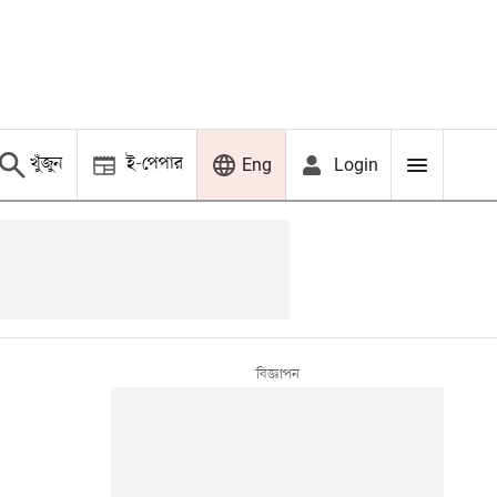
খুঁজুন
ই-পেপার
Login
Eng