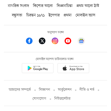
নাগরিক সংবাদ
কিশোর আলো
বিজ্ঞানচিন্তা
প্রথম আলো ট্রাস্ট
বন্ধুসভা
চিরন্তন ১৯৭১
ইপেপার
প্রথমা
মোবাইল ভ্যাস
অনুসরণ করুন
মোবাইল অ্যাপস ডাউনলোড করুন
আমাদের সম্পর্কে
বিজ্ঞাপন
সার্কুলেশন
নীতি ও শর্ত
যোগাযোগ
নিউজলেটার