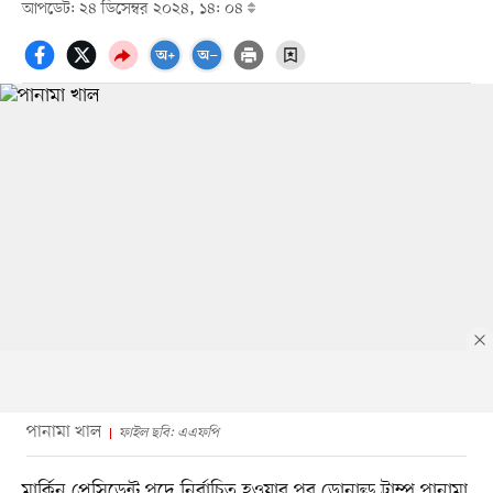
আপডেট: ২৪ ডিসেম্বর ২০২৪, ১৪: ০৪
পানামা খাল
ফাইল ছবি: এএফপি
মার্কিন প্রেসিডেন্ট পদে নির্বাচিত হওয়ার পর ডোনাল্ড ট্রাম্প পানামা