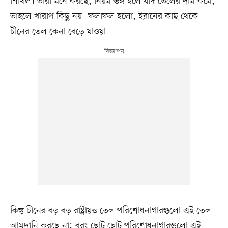
শিথিল। তারা মনে করছে, নিয়ম ভঙ্গ হলে যদি তেলের দাম কমে,
তাহলে খারাপ কিছু নয়। ফলাফল হলো, ইরানের কাছ থেকে
চীনের তেল কেনা বেড়ে যাওয়া।
কিন্তু চীনের বড় বড় রাষ্ট্রায়ত্ত তেল পরিশোধনাগারগুলো এই তেল
আমদানি করছে না; বরং ছোট ছোট পরিশোধনাগারগুলো এই