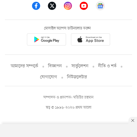
মোবাইল অ্যাপস ডাউনলোড করুন
আমাদের সম্পর্কে
বিজ্ঞাপন
সার্কুলেশন
নীতি ও শর্ত
যোগাযোগ
নিউজলেটার
সম্পাদক ও প্রকাশক: মতিউর রহমান
স্বত্ব © ১৯৯৮-২০২৬ প্রথম আলো