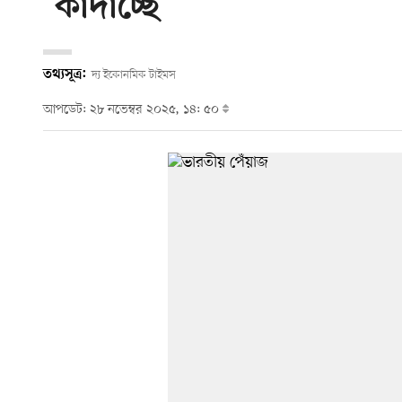
‘কাঁদাচ্ছে’
তথ্যসূত্র:
দ্য ইকোনমিক টাইমস
আপডেট: ২৮ নভেম্বর ২০২৫, ১৪: ৫০