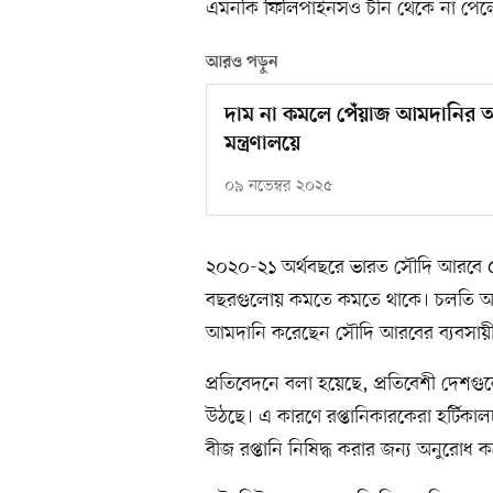
এমনকি ফিলিপাইনসও চীন থেকে না পেলে
আরও পড়ুন
দাম না কমলে পেঁয়াজ আমদানির 
মন্ত্রণালয়ে
০৯ নভেম্বর ২০২৫
২০২০-২১ অর্থবছরে ভারত সৌদি আরবে ৫৭ 
বছরগুলোয় কমতে কমতে থাকে। চলতি অর্থব
আমদানি করেছেন সৌদি আরবের ব্যবসায়ী
প্রতিবেদনে বলা হয়েছে, প্রতিবেশী দেশগুল
উঠছে। এ কারণে রপ্তানিকারকেরা হর্টিকা
বীজ রপ্তানি নিষিদ্ধ করার জন্য অনুরোধ 