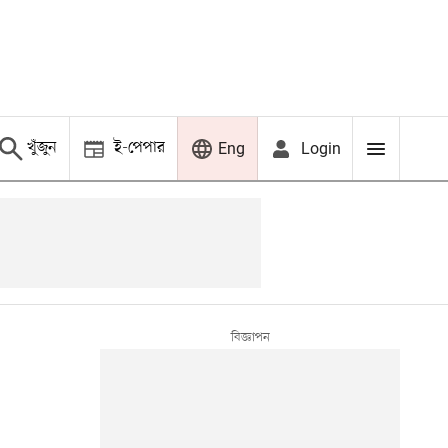
খুঁজুন
ই-পেপার
Login
Eng