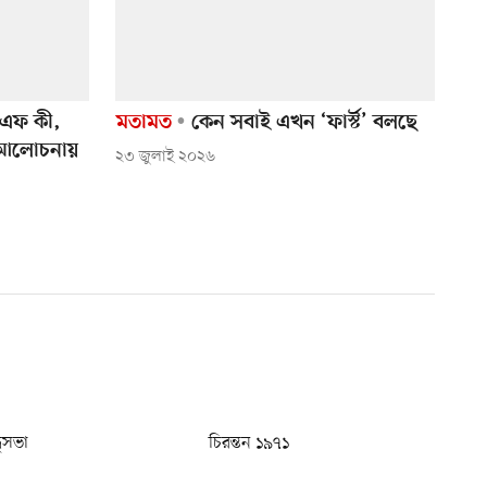
ফ কী,
মতামত
কেন সবাই এখন ‘ফার্স্ট’ বলছে
 আলোচনায়
২৩ জুলাই ২০২৬
ধুসভা
চিরন্তন ১৯৭১