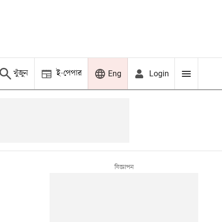
খুঁজুন
ই-পেপার
Login
Eng