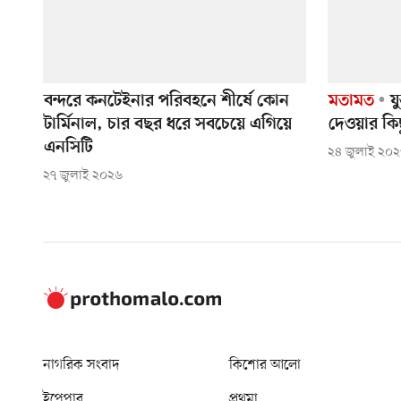
বন্দরে কনটেইনার পরিবহনে শীর্ষে কোন
মতামত
যু
টার্মিনাল, চার বছর ধরে সবচেয়ে এগিয়ে
দেওয়ার কি
এনসিটি
২৪ জুলাই ২০
২৭ জুলাই ২০২৬
নাগরিক সংবাদ
কিশোর আলো
ইপেপার
প্রথমা