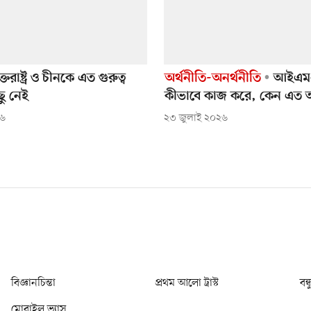
ক্তরাষ্ট্র ও চীনকে এত গুরুত্ব
অর্থনীতি-অনর্থনীতি
আইএমএ
ছু নেই
কীভাবে কাজ করে, কেন এত
২৬
২৩ জুলাই ২০২৬
বিজ্ঞানচিন্তা
প্রথম আলো ট্রাস্ট
বন্
মোবাইল ভ্যাস