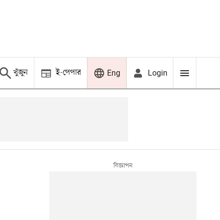
খুঁজুন
ই-পেপার
Login
Eng