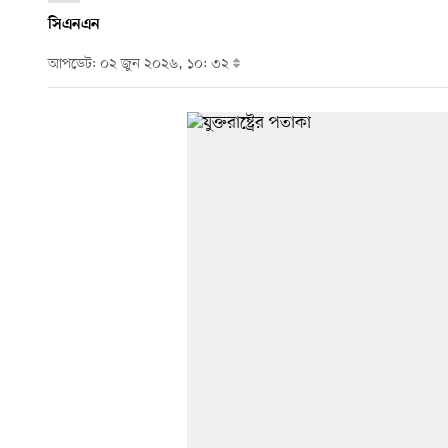
সিএনএন
আপডেট: ০২ জুন ২০২৬, ১০: ৩২