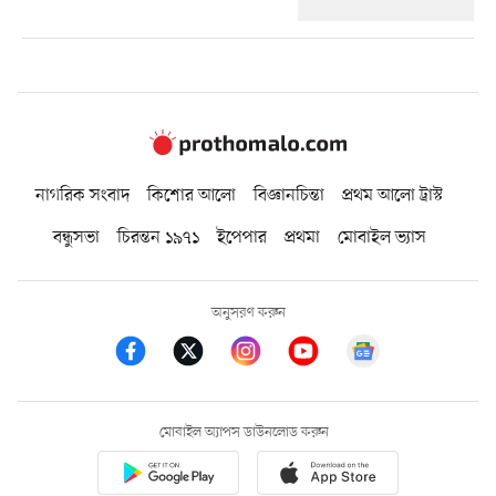
নাগরিক সংবাদ
কিশোর আলো
বিজ্ঞানচিন্তা
প্রথম আলো ট্রাস্ট
বন্ধুসভা
চিরন্তন ১৯৭১
ইপেপার
প্রথমা
মোবাইল ভ্যাস
অনুসরণ করুন
মোবাইল অ্যাপস ডাউনলোড করুন