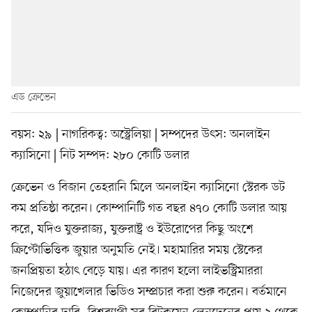
এড ক্রেভেন
বয়স: ২৯ | নাগরিকত্ব: অস্ট্রেলিয়া | সম্পদের উৎস: অনলাইন
ক্যাসিনো | নিট সম্পদ: ২৮০ কোটি ডলার
ক্রেভেন ও বিজান তেহরানি মিলে অনলাইন ক্যাসিনো স্টেরক ডট
কম প্রতিষ্ঠা করেন। কোম্পানিটি গত বছর ৪৭০ কোটি ডলার আয়
করে, যদিও যুক্তরাজ্য, যুক্তরাষ্ট্র ও ইউরোপের কিছু অংশে
ক্রিপ্টোভিত্তিক জুয়ার অনুমতি নেই। মহামারির সময় স্টেকের
জনপ্রিয়তা হঠাৎ বেড়ে যায়। এর কারণ হলো লাইভস্ট্রিমাররা
নিজেদের জুয়াখেলার ভিডিও সম্প্রচার করা শুরু করেন। বর্তমানে