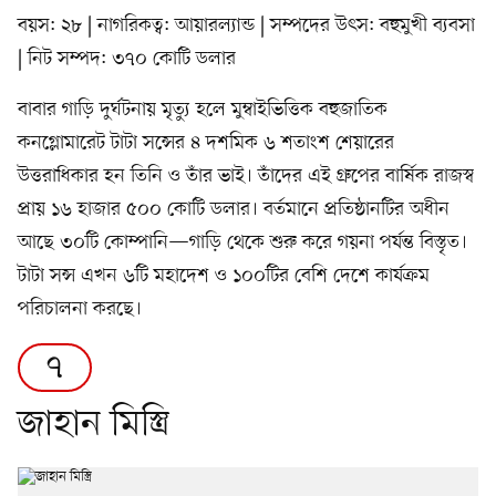
বয়স: ২৮ | নাগরিকত্ব: আয়ারল্যান্ড | সম্পদের উৎস: বহুমুখী ব্যবসা
| নিট সম্পদ: ৩৭০ কোটি ডলার
বাবার গাড়ি দুর্ঘটনায় মৃত্যু হলে মুম্বাইভিত্তিক বহুজাতিক
কনগ্লোমারেট টাটা সন্সের ৪ দশমিক ৬ শতাংশ শেয়ারের
উত্তরাধিকার হন তিনি ও তাঁর ভাই। তাঁদের এই গ্রুপের বার্ষিক রাজস্ব
প্রায় ১৬ হাজার ৫০০ কোটি ডলার। বর্তমানে প্রতিষ্ঠানটির অধীন
আছে ৩০টি কোম্পানি—গাড়ি থেকে শুরু করে গয়না পর্যন্ত বিস্তৃত।
টাটা সন্স এখন ৬টি মহাদেশ ও ১০০টির বেশি দেশে কার্যক্রম
পরিচালনা করছে।
৭
জাহান মিস্ত্রি