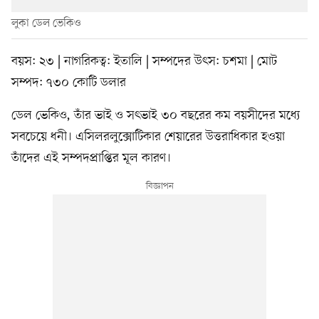
লুকা ডেল ভেকিও
বয়স: ২৩ | নাগরিকত্ব: ইতালি | সম্পদের উৎস: চশমা | মোট
সম্পদ: ৭৩০ কোটি ডলার
ডেল ভেকিও, তাঁর ভাই ও সৎভাই ৩০ বছরের কম বয়সীদের মধ্যে
সবচেয়ে ধনী। এসিলরলুক্সোটিকার শেয়ারের উত্তরাধিকার হওয়া
তাঁদের এই সম্পদপ্রাপ্তির মূল কারণ।