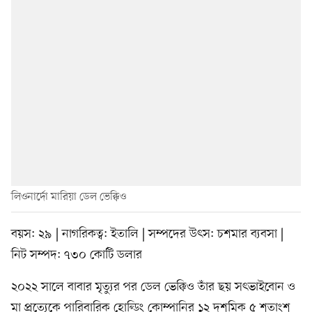
লিওনার্দো মারিয়া ডেল ভেক্কিও
বয়স: ২৯ | নাগরিকত্ব: ইতালি | সম্পদের উৎস: চশমার ব্যবসা |
নিট সম্পদ: ৭৩০ কোটি ডলার
২০২২ সালে বাবার মৃত্যুর পর ডেল ভেক্কিও তাঁর ছয় সৎভাইবোন ও
মা প্রত্যেকে পারিবারিক হোল্ডিং কোম্পানির ১২ দশমিক ৫ শতাংশ