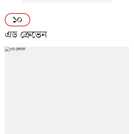
১০
এড ক্রেভেন