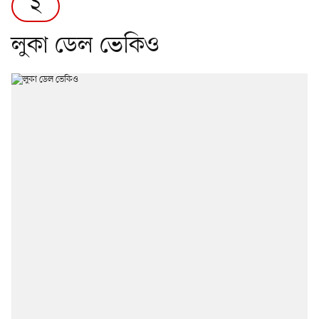
২
লুকা ডেল ভেকিও