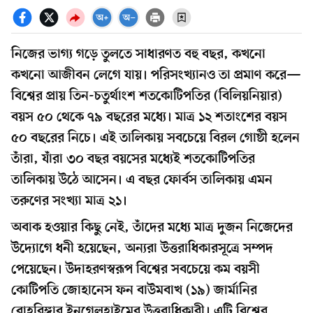
নিজের ভাগ্য গড়ে তুলতে সাধারণত বহু বছর, কখনো
কখনো আজীবন লেগে যায়। পরিসংখ্যানও তা প্রমাণ করে—
বিশ্বের প্রায় তিন-চতুর্থাংশ শতকোটিপতির (বিলিয়নিয়ার)
বয়স ৫০ থেকে ৭৯ বছরের মধ্যে। মাত্র ১২ শতাংশের বয়স
৫০ বছরের নিচে। এই তালিকায় সবচেয়ে বিরল গোষ্ঠী হলেন
তাঁরা, যাঁরা ৩০ বছর বয়সের মধ্যেই শতকোটিপতির
তালিকায় উঠে আসেন। এ বছর ফোর্বস তালিকায় এমন
তরুণের সংখ্যা মাত্র ২১।
অবাক হওয়ার কিছু নেই, তাঁদের মধ্যে মাত্র দুজন নিজেদের
উদ্যোগে ধনী হয়েছেন, অন্যরা উত্তরাধিকারসূত্রে সম্পদ
পেয়েছেন। উদাহরণস্বরূপ বিশ্বের সবচেয়ে কম বয়সী
কোটিপতি জোহানেস ফন বাউমবাখ (১৯) জার্মানির
বোহরিঙ্গার ইনগেলহাইমের উত্তরাধিকারী। এটি বিশ্বের