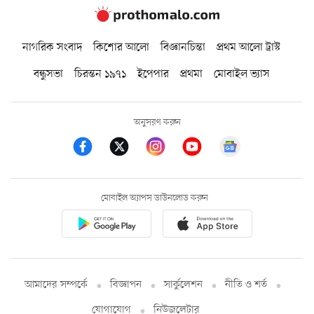
নাগরিক সংবাদ
কিশোর আলো
বিজ্ঞানচিন্তা
প্রথম আলো ট্রাস্ট
বন্ধুসভা
চিরন্তন ১৯৭১
ইপেপার
প্রথমা
মোবাইল ভ্যাস
অনুসরণ করুন
মোবাইল অ্যাপস ডাউনলোড করুন
আমাদের সম্পর্কে
বিজ্ঞাপন
সার্কুলেশন
নীতি ও শর্ত
যোগাযোগ
নিউজলেটার