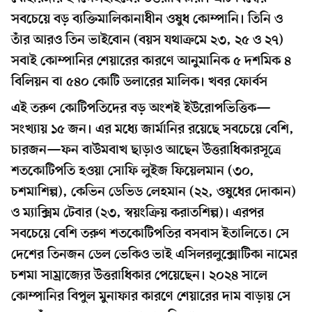
সবচেয়ে বড় ব্যক্তিমালিকানাধীন ওষুধ কোম্পানি। তিনি ও
তাঁর আরও তিন ভাইবোন (বয়স যথাক্রমে ২৩, ২৫ ও ২৭)
সবাই কোম্পানির শেয়ারের কারণে আনুমানিক ৫ দশমিক ৪
বিলিয়ন বা ৫৪০ কোটি ডলারের মালিক। খবর ফোর্বস
এই তরুণ কোটিপতিদের বড় অংশই ইউরোপভিত্তিক—
সংখ্যায় ১৫ জন। এর মধ্যে জার্মানির রয়েছে সবচেয়ে বেশি,
চারজন—ফন বাউমবাখ ছাড়াও আছেন উত্তরাধিকারসূত্রে
শতকোটিপতি হওয়া সোফি লুইজ ফিয়েলমান (৩০,
চশমাশিল্প), কেভিন ডেভিড লেহমান (২২, ওষুধের দোকান)
ও ম্যাক্সিম টেবার (২৩, স্বয়ংক্রিয় করাতশিল্প)। এরপর
সবচেয়ে বেশি তরুণ শতকোটিপতির বসবাস ইতালিতে। সে
দেশের তিনজন ডেল ভেকিও ভাই এসিলরলুক্সোটিকা নামের
চশমা সাম্রাজ্যের উত্তরাধিকার পেয়েছেন। ২০২৪ সালে
কোম্পানির বিপুল মুনাফার কারণে শেয়ারের দাম বাড়ায় সে