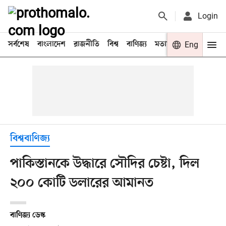
Login
সর্বশেষ
বাংলাদেশ
রাজনীতি
বিশ্ব
বাণিজ্য
মতামত
খেলা
Eng
বিনো
বিশ্ববাণিজ্য
পাকিস্তানকে উদ্ধারে সৌদির চেষ্টা, দিল
২০০ কোটি ডলারের আমানত
বাণিজ্য ডেস্ক