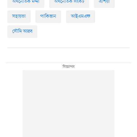
অর্থনৈতিক মন্দা
অর্থনৈতিক সংকট
এশিয়া
সহায়তা
পাকিস্তান
আইএমএফ
সৌদি আরব