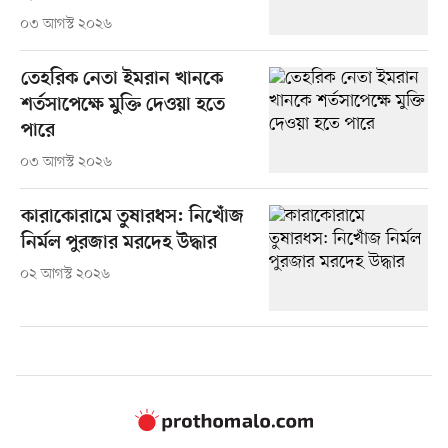
০৩ আগস্ট ২০২৬
তেহরিক নেতা ইমরান খানকে
শর্তসাপেক্ষে মুক্তি দেওয়া হতে
পারে
০৩ আগস্ট ২০২৬
কারাকোরামে তুষারধস: নিখোঁজ
নির্মল পুরজার মরদেহ উদ্ধার
০২ আগস্ট ২০২৬