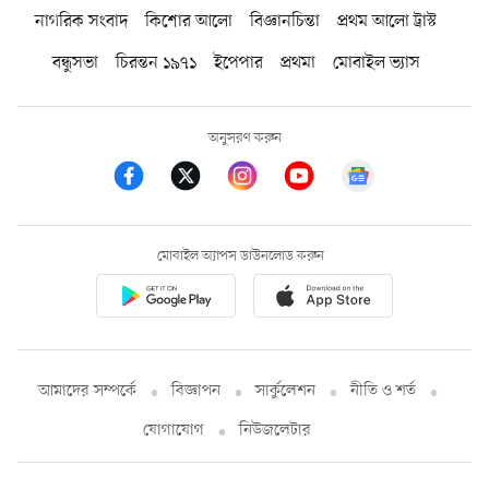
নাগরিক সংবাদ
কিশোর আলো
বিজ্ঞানচিন্তা
প্রথম আলো ট্রাস্ট
বন্ধুসভা
চিরন্তন ১৯৭১
ইপেপার
প্রথমা
মোবাইল ভ্যাস
অনুসরণ করুন
মোবাইল অ্যাপস ডাউনলোড করুন
আমাদের সম্পর্কে
বিজ্ঞাপন
সার্কুলেশন
নীতি ও শর্ত
যোগাযোগ
নিউজলেটার