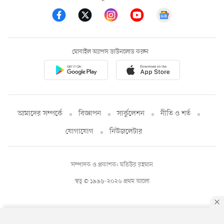
মোবাইল অ্যাপস ডাউনলোড করুন
আমাদের সম্পর্কে
বিজ্ঞাপন
সার্কুলেশন
নীতি ও শর্ত
যোগাযোগ
নিউজলেটার
সম্পাদক ও প্রকাশক: মতিউর রহমান
স্বত্ব © ১৯৯৮-২০২৬ প্রথম আলো