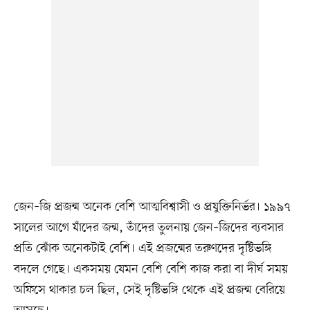
জেন–জি প্রজন্ম অনেক বেশি আত্মবিশ্বাসী ও প্রযুক্তিনির্ভর। ১৯৯৭
সালের আগে যাঁদের জন্ম, তাঁদের তুলনায় জেন–জিদের ব্যবসার
প্রতি ঝোঁক অনেকটাই বেশি। এই প্রজন্মের তরুণদের দৃষ্টিভঙ্গি
বদলে গেছে। একসময় যেমন বেশি বেশি কাজ করা বা দীর্ঘ সময়
অফিসে থাকার চল ছিল, সেই দৃষ্টিভঙ্গি থেকে এই প্রজন্ম বেরিয়ে