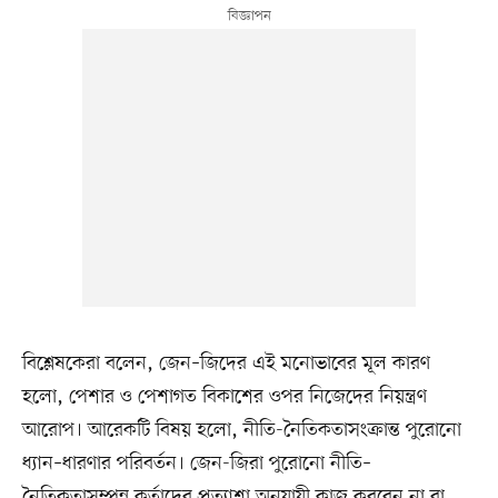
বিশ্লেষকেরা বলেন, জেন–জিদের এই মনোভাবের মূল কারণ
হলো, পেশার ও পেশাগত বিকাশের ওপর নিজেদের নিয়ন্ত্রণ
আরোপ। আরেকটি বিষয় হলো, নীতি-নৈতিকতাসংক্রান্ত পুরোনো
ধ্যান–ধারণার পরিবর্তন। জেন-জিরা পুরোনো নীতি–
নৈতিকতাসম্পন্ন কর্তাদের প্রত্যাশা অনুযায়ী কাজ করবেন না বা