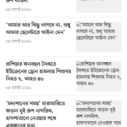
রুশ বাহিনী
০৫ আগস্ট ২০২৬
‘আমার আর কিছু লাগবে না, শুধু
আমার ছেলেটারে আইনা দেন’
০৫ আগস্ট ২০২৬
রাশিয়ার জনবহুল সৈকতে
ইউক্রেনের ড্রোন হামলায় শিশুসহ
নিহত ৭, আহত ৪০
০৪ আগস্ট ২০২৬
‘মদ্যপানের সময়’ মারামারিতে
জড়ান দুই রুশ নাগরিক,
হাসপাতালে নেওয়ার পথে
একজনের মৃত্যু