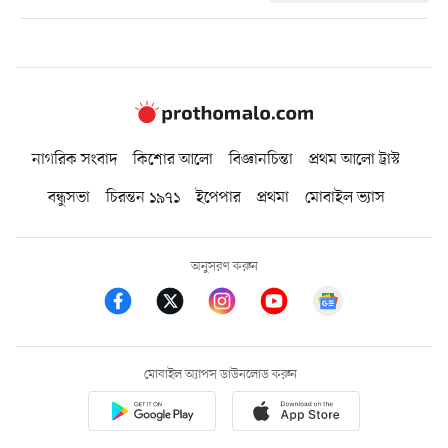
নাগরিক সংবাদ
কিশোর আলো
বিজ্ঞানচিন্তা
প্রথম আলো ট্রাস্ট
বন্ধুসভা
চিরন্তন ১৯৭১
ইপেপার
প্রথমা
মোবাইল ভ্যাস
অনুসরণ করুন
মোবাইল অ্যাপস ডাউনলোড করুন