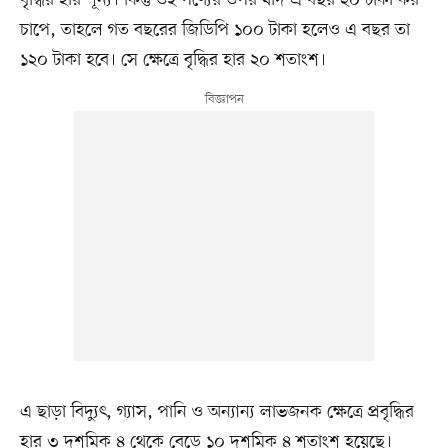
বৃদ্ধির হার শূন্য। কিন্তু ওই পণ্যের ওপর যদি এ বছর ২০ টাকা কর
চাপে, তাহলে গত বছরের জিডিপি ১০০ টাকা হলেও এ বছর তা
১২০ টাকা হবে। সে ক্ষেত্রে বৃদ্ধির হার ২০ শতাংশ।
এ ছাড়া বিদ্যুৎ, গ্যাস, পানি ও অন্যান্য লাভজনক ক্ষেত্রে প্রবৃদ্ধির
হার ৩ দশমিক ৪ থেকে বেড়ে ১০ দশমিক ৪ শতাংশ হয়েছে।