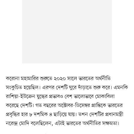
করোনা মহামারির শুরুতে ২০২০ সালে ভারতের অর্থনীতি
সংকুচিত হয়েছিল। এরপর দেশটি ঘুরে দাঁড়াতে শুরু করে। এমনকি
রাশিয়া-ইউক্রেন যুদ্ধের প্রভাবও বেশ ভালোভাবে মোকাবিলা
করেছে দেশটি। গত বছরের অক্টোবর-ডিসেম্বর প্রান্তিকে ভারতের
প্রবৃদ্ধির হার ৮ দশমিক ৪ ছাড়িয়ে যায়। তখন দেশটির প্রধানমন্ত্রী
নরেন্দ্র মোদি বলেছিলেন, এটাই ভারতের অর্থনীতির সক্ষমতা।