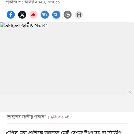
প্রকাশ: ৩১ আগস্ট ২০২৪, ০৬: ১৯
ভারতের জাতীয় পতাকা
ছবি: এএফপি
এপ্রিল-জুন প্রান্তিকে ভারতের মোট দেশজ উৎপাদন বা জিডিপি