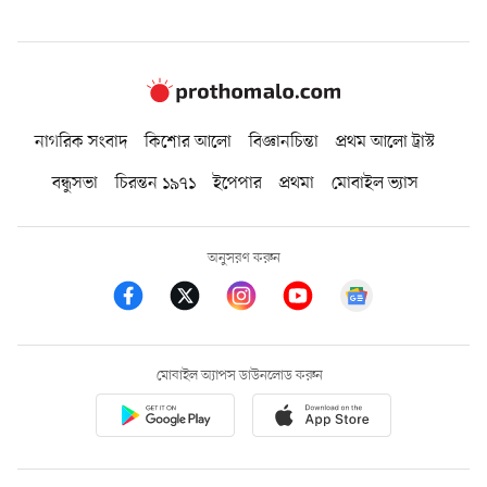
নাগরিক সংবাদ
কিশোর আলো
বিজ্ঞানচিন্তা
প্রথম আলো ট্রাস্ট
বন্ধুসভা
চিরন্তন ১৯৭১
ইপেপার
প্রথমা
মোবাইল ভ্যাস
অনুসরণ করুন
মোবাইল অ্যাপস ডাউনলোড করুন