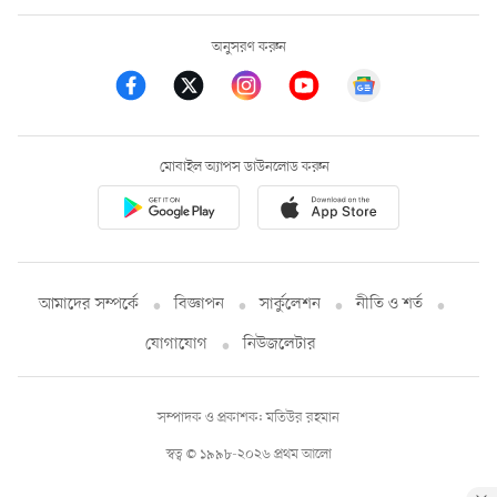
অনুসরণ করুন
মোবাইল অ্যাপস ডাউনলোড করুন
আমাদের সম্পর্কে
বিজ্ঞাপন
সার্কুলেশন
নীতি ও শর্ত
যোগাযোগ
নিউজলেটার
সম্পাদক ও প্রকাশক: মতিউর রহমান
স্বত্ব © ১৯৯৮-২০২৬ প্রথম আলো