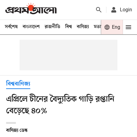
Login
সর্বশেষ
বাংলাদেশ
রাজনীতি
বিশ্ব
বাণিজ্য
মতামত
খেলা
Eng
বিনো
বিশ্ববাণিজ্য
এপ্রিলে চীনের বৈদ্যুতিক গাড়ি রপ্তানি
বেড়েছে ৪০%
বাণিজ্য ডেস্ক