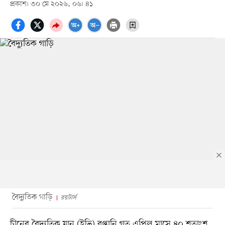
প্রকাশ: ৩০ মে ২০২৬, ০৬: ৪১
বৈদ্যুতিক গাড়ি
রয়টার্স
চীনের বৈদ্যুতিক যান (ইভি) রপ্তানি গত এপ্রিল মাসে ৪০ শতাংশ