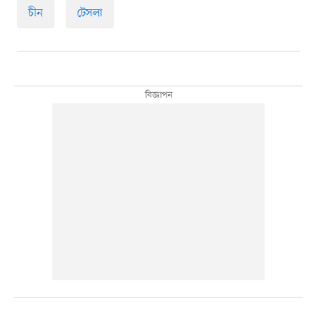
চীন
টেসলা