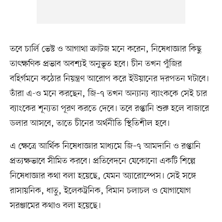
তবে চার্লি ভেস্ট ও আগাথা ক্রাটজ মনে করেন, নিষেধাজ্ঞার কিছু
তাৎক্ষণিক প্রভাব অবশ্যই অনুভূত হবে। চীন তখন পুঁজির
বহির্গমনে কঠোর নিয়ন্ত্রণ আরোপ করে ইউয়ানের দরপতন ঘটাবে।
তাঁরা এ-ও মনে করছেন, জি–৭ তখন অন্যান্য ব্যাংককে সেই চার
ব্যাংকের শূন্যতা পূরণ করতে দেবে। তবে রপ্তানি শুরু হলে বাজারে
ডলার আসবে, তাতে চীনের অর্থনীতি স্থিতিশীল হবে।
এ ক্ষেত্রে আর্থিক নিষেধাজ্ঞার মাধ্যমে জি–৭ আমদানি ও রপ্তানি
প্রত্যক্ষভাবে সীমিত করবে। প্রতিবেদনে যেকোনো একটি শিল্পে
নিষেধাজ্ঞার কথা বলা হয়েছে, যেমন অ্যারোস্পেস। সেই সঙ্গে
রাসায়নিক, ধাতু, ইলেকট্রনিক, বিমান চলাচল ও যোগাযোগ
সরঞ্জামের কথাও বলা হয়েছে।