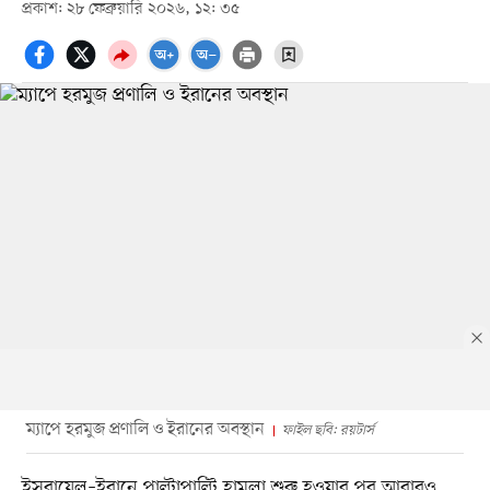
প্রকাশ: ২৮ ফেব্রুয়ারি ২০২৬, ১২: ৩৫
ম্যাপে হরমুজ প্রণালি ও ইরানের অবস্থান
ফাইল ছবি: রয়টার্স
ইসরায়েল–ইরানে পাল্টাপাল্টি হামলা শুরু হওয়ার পর আবারও