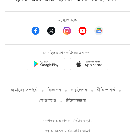
অনুসরণ করুন
মোবাইল অ্যাপস ডাউনলোড করুন
আমাদের সম্পর্কে
বিজ্ঞাপন
সার্কুলেশন
নীতি ও শর্ত
যোগাযোগ
নিউজলেটার
সম্পাদক ও প্রকাশক: মতিউর রহমান
স্বত্ব © ১৯৯৮-২০২৬ প্রথম আলো