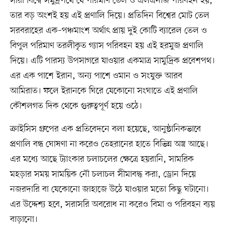
সারা বিশ্বে সমুদ্রপথে যে পরিমাণ তেল ও এলএনজি পরিবহন হয়,
তার বড় অংশই হয় এই প্রণালি দিয়ে। প্রতিদিন বিশ্বের মোট তেল
সরবরাহের এক–পঞ্চমাংশ অর্থাৎ প্রায় দুই কোটি ব্যারেল তেল ও
বিপুল পরিমাণ তরলীকৃত গ্যাস পরিবহন হয় এই হরমুজ প্রণালি
দিয়ে। এটি পারস্য উপসাগরে যাওয়ার একমাত্র সামুদ্রিক প্রবেশপথ।
এর এক পাশে ইরান, অন্য পাশে ওমান ও সংযুক্ত আরব
আমিরাত। ফলে ইরানকে ঘিরে যেকোনো সংঘাতে এই প্রণালি
কৌশলগত দিক থেকে গুরুত্বপূর্ণ হয়ে ওঠে।
ক্রাইসিস গ্রুপের এক প্রতিবেদনে বলা হয়েছে, আনুষ্ঠানিকভাবে
প্রণালি বন্ধ ঘোষণা না করেও তেহরানের হাতে বিভিন্ন অস্ত্র আছে।
এর মধ্যে আছে ট্যাংকার চলাচলের ক্ষেত্রে হয়রানি, সামরিক
মহড়ার সময় সাময়িক নৌ চলাচল সীমাবদ্ধ করা, ড্রোন দিয়ে
নজরদারি বা যেকোনো জাহাজে উঠে যাওয়ার মতো কিছু ঘটানো।
এর উদ্দেশ্য হবে, সরাসরি অবরোধ না করেও বিমা ও পরিবহন ব্যয়
বাড়ানো।