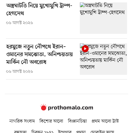
অস্ত্রঘাটতি নিয়ে মুখোমুখি ট্রাম্প-
হেগসেথ
০৬ আগস্ট ২০২৬
হরমুজে নতুন নৌপথে ইরান–
ওমানের সমঝোতা, অনিশ্চয়তায়
মার্কিন নৌ অবরোধ
০৬ আগস্ট ২০২৬
নাগরিক সংবাদ
কিশোর আলো
বিজ্ঞানচিন্তা
প্রথম আলো ট্রাস্ট
বন্ধুসভা
চিরন্তন ১৯৭১
ইপেপার
প্রথমা
মোবাইল ভ্যাস