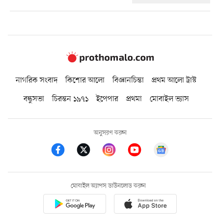
নাগরিক সংবাদ
কিশোর আলো
বিজ্ঞানচিন্তা
প্রথম আলো ট্রাস্ট
বন্ধুসভা
চিরন্তন ১৯৭১
ইপেপার
প্রথমা
মোবাইল ভ্যাস
অনুসরণ করুন
মোবাইল অ্যাপস ডাউনলোড করুন