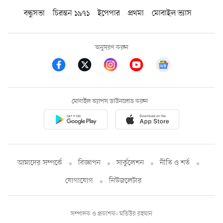
বন্ধুসভা
চিরন্তন ১৯৭১
ইপেপার
প্রথমা
মোবাইল ভ্যাস
অনুসরণ করুন
মোবাইল অ্যাপস ডাউনলোড করুন
আমাদের সম্পর্কে
বিজ্ঞাপন
সার্কুলেশন
নীতি ও শর্ত
যোগাযোগ
নিউজলেটার
সম্পাদক ও প্রকাশক: মতিউর রহমান