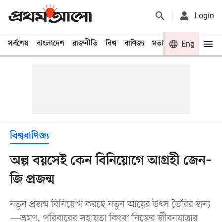
Login
সর্বশেষ
বাংলাদেশ
রাজনীতি
বিশ্ব
বাণিজ্য
মতামত
খেলা
Eng
বিনো
বিশ্ববাণিজ্য
অল্প বয়সেই কেন বিনিয়োগে আগ্রহী জেন–
জি প্রজন্ম
নতুন প্রজন্ম বিনিয়োগ করছে নতুন আয়ের উৎস তৈরির জন্য
—ভ্রমণ, পরিবারের সহায়তা কিংবা নিজের জীবনযাত্রার