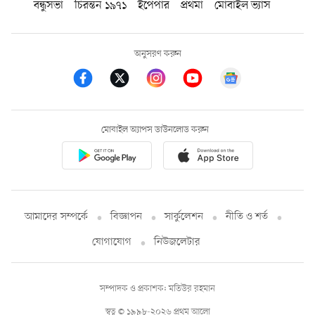
বন্ধুসভা
চিরন্তন ১৯৭১
ইপেপার
প্রথমা
মোবাইল ভ্যাস
অনুসরণ করুন
মোবাইল অ্যাপস ডাউনলোড করুন
আমাদের সম্পর্কে
বিজ্ঞাপন
সার্কুলেশন
নীতি ও শর্ত
যোগাযোগ
নিউজলেটার
সম্পাদক ও প্রকাশক: মতিউর রহমান
স্বত্ব © ১৯৯৮-২০২৬ প্রথম আলো