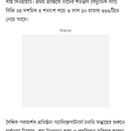
খায় বিওয়াইডি। প্রথম প্রান্তিকে তাদের শতভাগ বৈদ্যুতিক গাড়ি
বিক্রি ২৫ দশমিক ৫ শতাংশ কমে ৩ লাখ ১০ হাজার ৩৮৯টিতে
নেমে আসে।
বৈশ্বিক পরামর্শক প্রতিষ্ঠান অ্যালিক্সপার্টনার্স চলতি সপ্তাহের শুরুতে