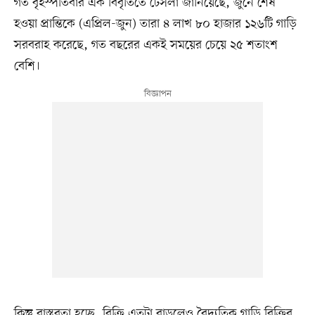
গত বৃহস্পতিবার এক বিবৃতিতে টেসলা জানিয়েছে, জুনে শেষ
হওয়া প্রান্তিকে (এপ্রিল-জুন) তারা ৪ লাখ ৮০ হাজার ১২৬টি গাড়ি
সরবরাহ করেছে, গত বছরের একই সময়ের চেয়ে ২৫ শতাংশ
বেশি।
কিন্তু বাস্তবতা হচ্ছে, বিক্রি এতটা বাড়লেও বৈদ্যুতিক গাড়ি বিক্রির