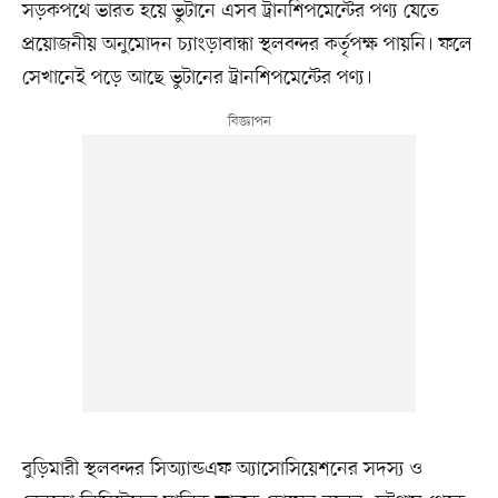
সড়কপথে ভারত হয়ে ভুটানে এসব ট্রানশিপমেন্টের পণ্য যেতে
প্রয়োজনীয় অনুমোদন চ্যাংড়াবান্ধা স্থলবন্দর কর্তৃপক্ষ পায়নি। ফলে
সেখানেই পড়ে আছে ভুটানের ট্রানশিপমেন্টের পণ্য।
বুড়িমারী স্থলবন্দর সিঅ্যান্ডএফ অ্যাসোসিয়েশনের সদস্য ও