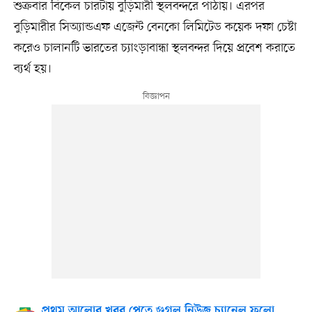
শুক্রবার বিকেল চারটায় বুড়িমারী স্থলবন্দরে পাঠায়। এরপর
বুড়িমারীর সিঅ্যান্ডএফ এজেন্ট বেনকো লিমিটেড কয়েক দফা চেষ্টা
করেও চালানটি ভারতের চ্যাংড়াবান্ধা স্থলবন্দর দিয়ে প্রবেশ করাতে
ব্যর্থ হয়।
প্রথম আলোর খবর পেতে গুগল নিউজ চ্যানেল ফলো