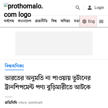
Login
সর্বশেষ
বাংলাদেশ
রাজনীতি
বিশ্ব
বাণিজ্য
মতামত
খেলা
Eng
বিনো
বিশ্ববাণিজ্য
ভারতের অনুমতি না পাওয়ায় ভুটানের
ট্রানশিপমেন্ট পণ্য বুড়িমারীতে আটকে
প্রতিনিধি
পাটগ্রাম, লালমনিরহাট