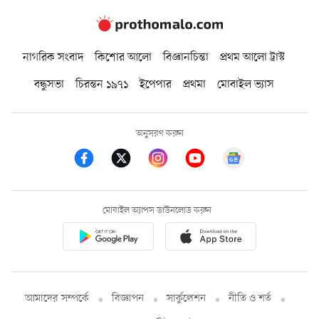
নাগরিক সংবাদ
কিশোর আলো
বিজ্ঞানচিন্তা
প্রথম আলো ট্রাস্ট
বন্ধুসভা
চিরন্তন ১৯৭১
ইপেপার
প্রথমা
মোবাইল ভ্যাস
অনুসরণ করুন
মোবাইল অ্যাপস ডাউনলোড করুন
আমাদের সম্পর্কে
বিজ্ঞাপন
সার্কুলেশন
নীতি ও শর্ত