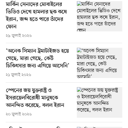
মার্কিন সেনাদের মোবাইলের
ভিডিও দেখে হামলার ছক কষে
ইরান, জব্দ হতে পারে তাঁদের
ফোন
২৯ জুলাই ২০২৬
‘অনেক সিম্যান ট্রমাটাইজড হয়ে
গেছে, মারা গেছে, কেউ
চিকিৎসার জন্য এগিয়ে আসেনি’
২১ জুলাই ২০২৬
স্পেনের জয় যুক্তরাষ্ট্র ও
ইসরায়েলবিরোধী মানুষকে
আনন্দিত করেছে, বলল ইরান
২০ জুলাই ২০২৬