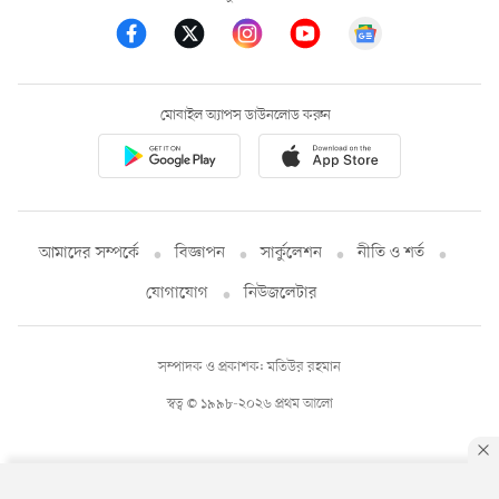
মোবাইল অ্যাপস ডাউনলোড করুন
আমাদের সম্পর্কে
বিজ্ঞাপন
সার্কুলেশন
নীতি ও শর্ত
যোগাযোগ
নিউজলেটার
সম্পাদক ও প্রকাশক: মতিউর রহমান
স্বত্ব © ১৯৯৮-২০২৬ প্রথম আলো