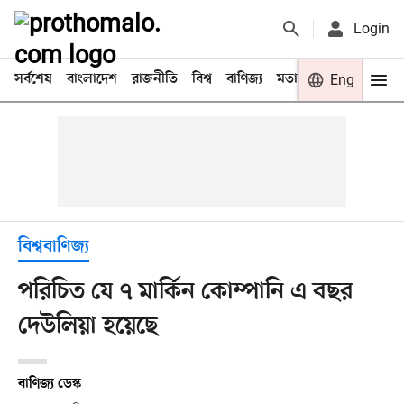
Login
সর্বশেষ
বাংলাদেশ
রাজনীতি
বিশ্ব
বাণিজ্য
মতামত
খেলা
Eng
বিনো
বিশ্ববাণিজ্য
পরিচিত যে ৭ মার্কিন কোম্পানি এ বছর
দেউলিয়া হয়েছে
বাণিজ্য ডেস্ক