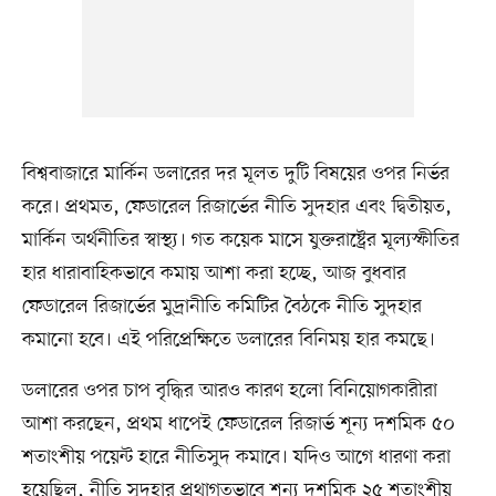
বিশ্ববাজারে মার্কিন ডলারের দর মূলত দুটি বিষয়ের ওপর নির্ভর
করে। প্রথমত, ফেডারেল রিজার্ভের নীতি সুদহার এবং দ্বিতীয়ত,
মার্কিন অর্থনীতির স্বাস্থ্য। গত কয়েক মাসে যুক্তরাষ্ট্রের মূল্যস্ফীতির
হার ধারাবাহিকভাবে কমায় আশা করা হচ্ছে, আজ বুধবার
ফেডারেল রিজার্ভের মুদ্রানীতি কমিটির বৈঠকে নীতি সুদহার
কমানো হবে। এই পরিপ্রেক্ষিতে ডলারের বিনিময় হার কমছে।
ডলারের ওপর চাপ বৃদ্ধির আরও কারণ হলো বিনিয়োগকারীরা
আশা করছেন, প্রথম ধাপেই ফেডারেল রিজার্ভ শূন্য দশমিক ৫০
শতাংশীয় পয়েন্ট হারে নীতিসুদ কমাবে। যদিও আগে ধারণা করা
হয়েছিল, নীতি সুদহার প্রথাগতভাবে শূন্য দশমিক ২৫ শতাংশীয়