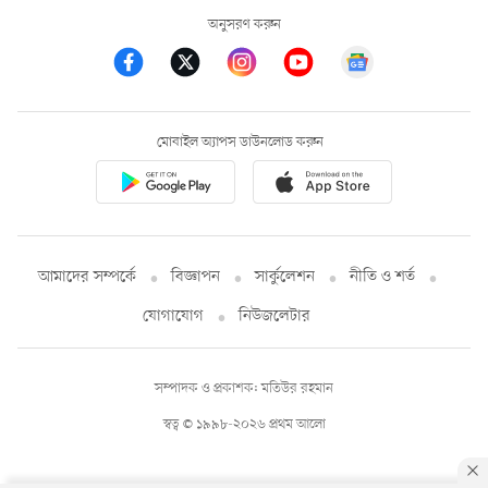
অনুসরণ করুন
মোবাইল অ্যাপস ডাউনলোড করুন
আমাদের সম্পর্কে
বিজ্ঞাপন
সার্কুলেশন
নীতি ও শর্ত
যোগাযোগ
নিউজলেটার
সম্পাদক ও প্রকাশক: মতিউর রহমান
স্বত্ব © ১৯৯৮-২০২৬ প্রথম আলো