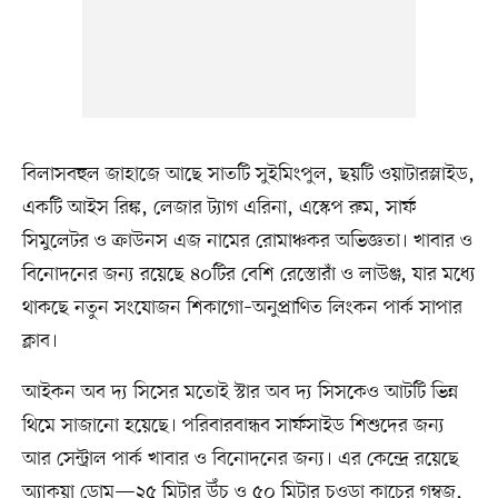
বিলাসবহুল জাহাজে আছে সাতটি সুইমিংপুল, ছয়টি ওয়াটারস্লাইড,
একটি আইস রিঙ্ক, লেজার ট্যাগ এরিনা, এস্কেপ রুম, সার্ফ
সিমুলেটর ও ক্রাউনস এজ নামের রোমাঞ্চকর অভিজ্ঞতা। খাবার ও
বিনোদনের জন্য রয়েছে ৪০টির বেশি রেস্তোরাঁ ও লাউঞ্জ, যার মধ্যে
থাকছে নতুন সংযোজন শিকাগো–অনুপ্রাণিত লিংকন পার্ক সাপার
ক্লাব।
আইকন অব দ্য সিসের মতোই স্টার অব দ্য সিসকেও আটটি ভিন্ন
থিমে সাজানো হয়েছে। পরিবারবান্ধব সার্ফসাইড শিশুদের জন্য
আর সেন্ট্রাল পার্ক খাবার ও বিনোদনের জন্য। এর কেন্দ্রে রয়েছে
অ্যাকুয়া ডোম—২৫ মিটার উঁচু ও ৫০ মিটার চওড়া কাচের গম্বুজ,