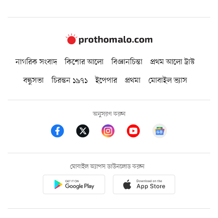
নাগরিক সংবাদ
কিশোর আলো
বিজ্ঞানচিন্তা
প্রথম আলো ট্রাস্ট
বন্ধুসভা
চিরন্তন ১৯৭১
ইপেপার
প্রথমা
মোবাইল ভ্যাস
অনুসরণ করুন
মোবাইল অ্যাপস ডাউনলোড করুন