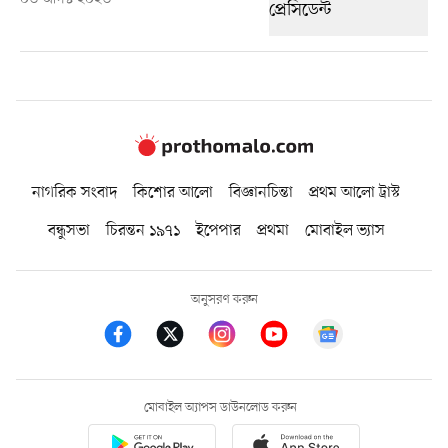
নাগরিক সংবাদ
কিশোর আলো
বিজ্ঞানচিন্তা
প্রথম আলো ট্রাস্ট
বন্ধুসভা
চিরন্তন ১৯৭১
ইপেপার
প্রথমা
মোবাইল ভ্যাস
অনুসরণ করুন
মোবাইল অ্যাপস ডাউনলোড করুন