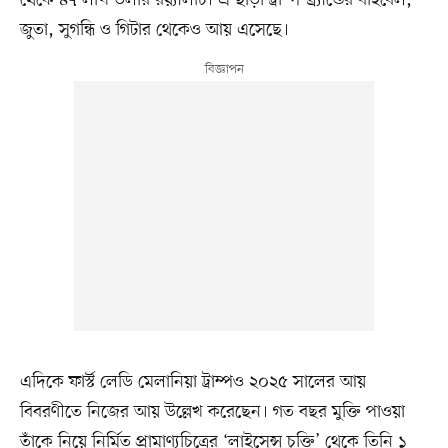
থেকে ৪৭ লাখ ডলার রয়্যালটি। এ ছাড়া ট্রাম্প-ব্র্যান্ডের বাইবেল,
জুতা, সুগন্ধি ও গিটার থেকেও আয় এসেছে।
এদিকে ফার্স্ট লেডি মেলানিয়া ট্রাম্পও ২০২৫ সালের আয়
বিবরণীতে নিজের আয় উল্লেখ করেছেন। গত বছর মুক্তি পাওয়া
তাঁকে নিয়ে নির্মিত প্রামাণ্যচিত্রের ‘লাইসেন্স চুক্তি’ থেকে তিনি ১