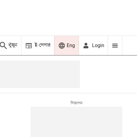
খুঁজুন
ই-পেপার
Login
Eng