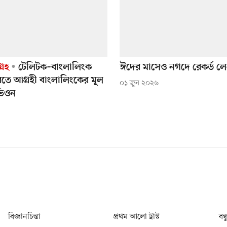
রহ
টেলিটক–বাংলালিংক
ঈদের মাসেও নগদে রেকর্ড ল
তে আগ্রহী বাংলালিংকের মূল
০১ জুন ২০২৬
ভিওন
বিজ্ঞানচিন্তা
প্রথম আলো ট্রাস্ট
বন্