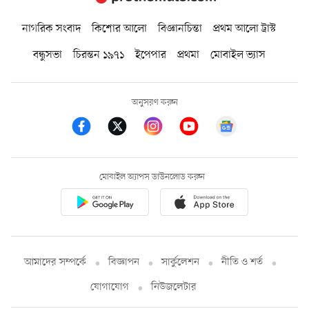
নাগরিক সংবাদ
কিশোর আলো
বিজ্ঞানচিন্তা
প্রথম আলো ট্রাস্ট
বন্ধুসভা
চিরন্তন ১৯৭১
ইপেপার
প্রথমা
মোবাইল ভ্যাস
অনুসরণ করুন
মোবাইল অ্যাপস ডাউনলোড করুন
আমাদের সম্পর্কে
বিজ্ঞাপন
সার্কুলেশন
নীতি ও শর্ত
যোগাযোগ
নিউজলেটার