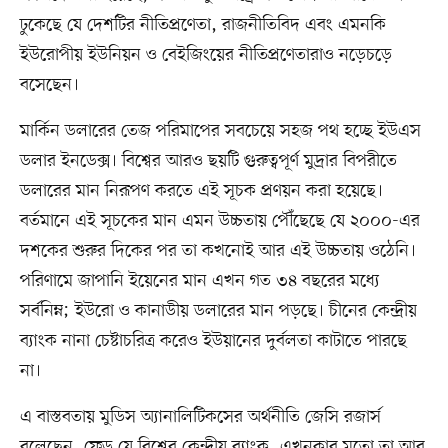
ঢুকেছে যে দেশটির নীতিপ্রণেতা, রাজনীতিবিদ এবং এমনকি
ইউরোপীয় ইউনিয়ন ও বেইজিংয়ের নীতিপ্রণেতারাও নড়েচড়ে
বসেছেন।
মার্কিন ডলারের তেজ পরিমাপের সবচেয়ে সহজ পথ হচ্ছে ইউএস
ডলার ইনডেক্স। বিশ্বের আরও ছয়টি গুরুত্বপূর্ণ মুদ্রার বিপরীতে
ডলারের মান নিরূপণ করতে এই সূচক প্রণয়ন করা হয়েছে।
বর্তমানে এই সূচকের মান এমন উচ্চতায় পৌঁছেছে যে ২০০০-এর
দশকের শুরুর দিকের পর তা কখনোই আর এই উচ্চতায় ওঠেনি।
পরিণামে জাপানি ইয়েনের মান এখন গত ৩৪ বছরের মধ্যে
সর্বনিম্ন; ইউরো ও কানাডীয় ডলারের মান পড়ছে। চীনের কেন্দ্রীয়
ব্যাংক নানা চেষ্টাচরিত্র করেও ইউয়ানের দুর্বলতা কাটাতে পারছে
না।
এ বাস্তবতায় মুডিস অ্যানালিটিকসের অর্থনীতি জেসি রজার্স
বলেছেন, ফেড যে বিশ্বের কেন্দ্রীয় ব্যাংক, এখনকার মতো তা আর