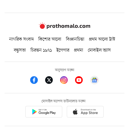
নাগরিক সংবাদ
কিশোর আলো
বিজ্ঞানচিন্তা
প্রথম আলো ট্রাস্ট
বন্ধুসভা
চিরন্তন ১৯৭১
ইপেপার
প্রথমা
মোবাইল ভ্যাস
অনুসরণ করুন
মোবাইল অ্যাপস ডাউনলোড করুন