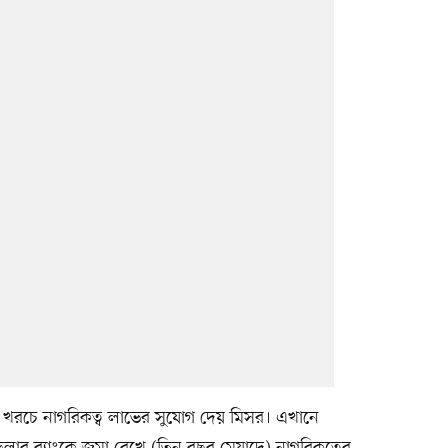
ম খরচে নাগরিকত্ব লাভের সুযোগ দেয় মিসর। এখানে
লার ব্যাংকে জমা রেখে (তিন বছর মেয়াদে) নাগরিকত্বের