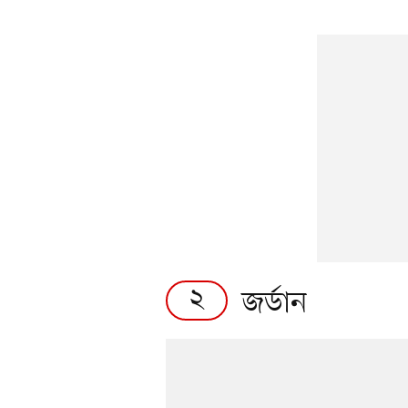
২
জর্ডান