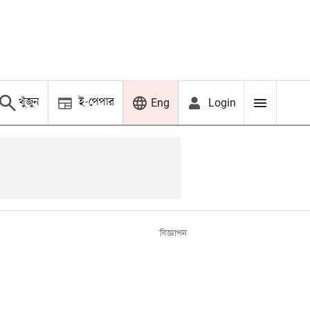
খুঁজুন
ই-পেপার
Login
Eng