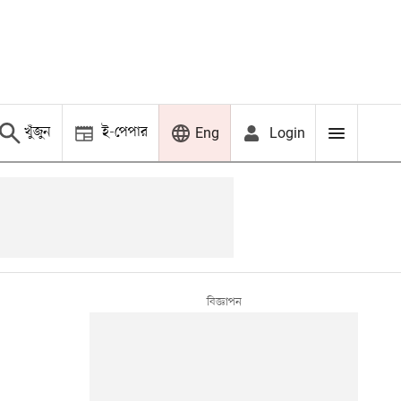
খুঁজুন
ই-পেপার
Login
Eng