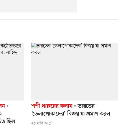
েলন
শশী থারুরের কলাম
ভারতের
ে
‘তেলাপোকাদের’ বিজয় যা প্রমাণ করল
চিত ছিল
২১ ঘণ্টা আগে