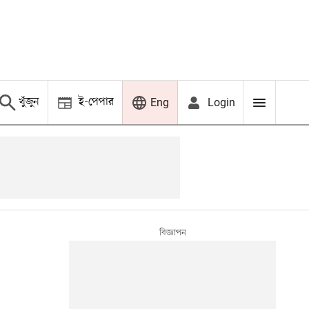
খুঁজুন
ই-পেপার
Login
Eng