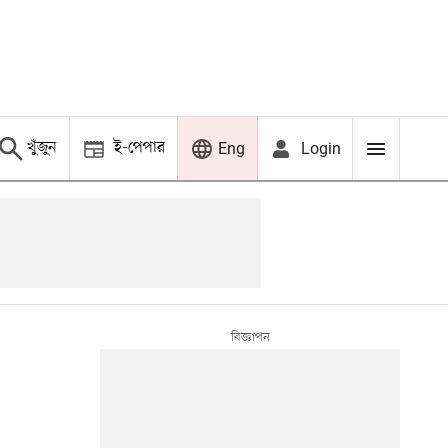
খুঁজুন
ই-পেপার
Login
Eng