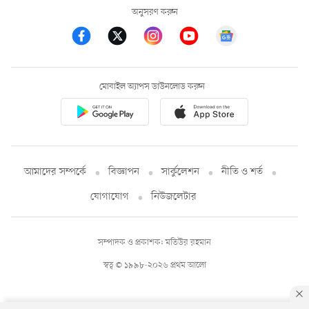
অনুসরণ করুন
মোবাইল অ্যাপস ডাউনলোড করুন
আমাদের সম্পর্কে
বিজ্ঞাপন
সার্কুলেশন
নীতি ও শর্ত
যোগাযোগ
নিউজলেটার
সম্পাদক ও প্রকাশক: মতিউর রহমান
স্বত্ব © ১৯৯৮-২০২৬ প্রথম আলো