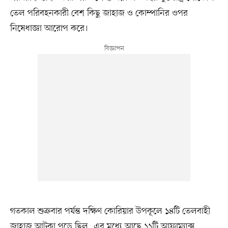
তেল পরিবহনকারী বেশ কিছু জাহাজ ও কোম্পানির ওপর
নিষেধাজ্ঞা আরোপ করে।
গতকাল শুক্রবার পর্যন্ত দক্ষিণ কোরিয়ার উপকূলে ১৪টি তেলবাহী
জাহাজ আটকা পড়ে ছিল, এর মধ্যে আছে ১১টি আফ্রাম্যাক্স