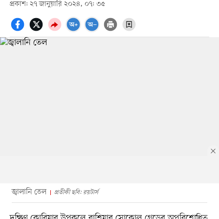
প্রকাশ: ২৭ জানুয়ারি ২০২৪, ০৭: ৩৫
জ্বালানি তেল
প্রতীকী ছবি: রয়টার্স
দক্ষিণ কোরিয়ার উপকূলে রাশিয়ার সোকোল গ্রেডের অপরিশোধিত