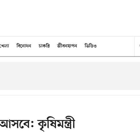
খেলা
বিনোদন
চাকরি
জীবনযাপন
ভিডিও
বে: কৃষিমন্ত্রী