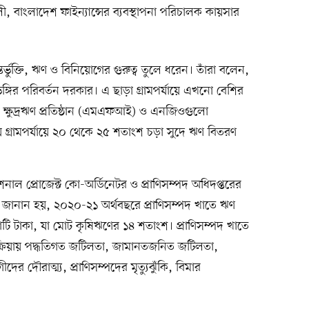
 বাংলাদেশ ফাইন্যান্সের ব্যবস্থাপনা পরিচালক কায়সার
্ভুক্তি, ঋণ ও বিনিয়োগের গুরুত্ব তুলে ধরেন। তাঁরা বলেন,
্টিভঙ্গির পরিবর্তন দরকার। এ ছাড়া গ্রামপর্যায়ে এখনো বেশির
ে ক্ষুদ্রঋণ প্রতিষ্ঠান (এমএফআই) ও এনজিওগুলো
 গ্রামপর্যায়ে ২০ থেকে ২৫ শতাংশ চড়া সুদে ঋণ বিতরণ
শনাল প্রোজেক্ট কো-অর্ডিনেটর ও প্রাণিসম্পদ অধিদপ্তরের
 জানান হয়, ২০২০-২১ অর্থবছরে প্রাণিসম্পদ খাতে ঋণ
 টাকা, যা মোট কৃষিঋণের ১৪ শতাংশ। প্রাণিসম্পদ খাতে
প্রক্রিয়ায় পদ্ধতিগত জটিলতা, জামানতজনিত জটিলতা,
দের দৌরাত্ম্য, প্রাণিসম্পদের মৃত্যুঝুঁকি, বিমার