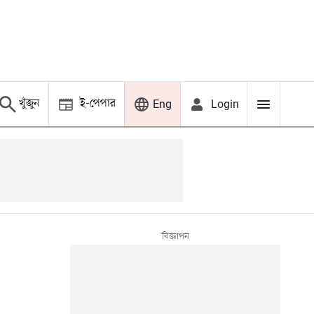
খুঁজুন
ই-পেপার
Login
Eng