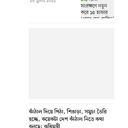
২৩ জুলাই ২০২৬
কাঁঠাল দিয়ে পিঠা, শিঙাড়া, সমুচা তৈরি
হচ্ছে, কয়েকটা দেশ কাঁঠাল নিতে কথা
বলছে: কৃষিমন্ত্রী