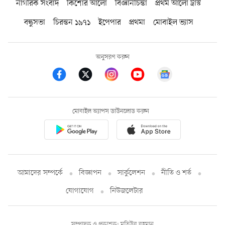
নাগরিক সংবাদ
কিশোর আলো
বিজ্ঞানচিন্তা
প্রথম আলো ট্রাস্ট
বন্ধুসভা
চিরন্তন ১৯৭১
ইপেপার
প্রথমা
মোবাইল ভ্যাস
অনুসরণ করুন
মোবাইল অ্যাপস ডাউনলোড করুন
আমাদের সম্পর্কে
বিজ্ঞাপন
সার্কুলেশন
নীতি ও শর্ত
যোগাযোগ
নিউজলেটার
সম্পাদক ও প্রকাশক: মতিউর রহমান