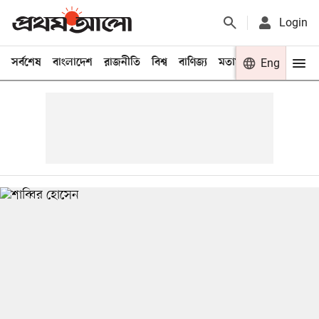
Login
সর্বশেষ
বাংলাদেশ
রাজনীতি
বিশ্ব
বাণিজ্য
মতামত
খেলা
Eng
বিনো