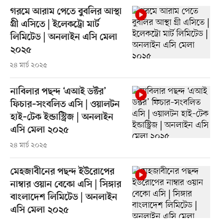
গরমে আরাম পেতে বুবলির আস্থা
গ্রী এসিতে | ইলেকট্রো মার্ট
লিমিটেড | অনলাইন এসি মেলা
২০২৫
২৪ মার্চ ২০২৫
নাবিলার পছন্দ ‘এআই ডক্টর’
ফিচার–সংবলিত এসি | ওয়ালটন
হাই–টেক ইন্ডাস্ট্রিজ | অনলাইন
এসি মেলা ২০২৫
২৪ মার্চ ২০২৫
মেহজাবীনের পছন্দ ইউরোপের
নাম্বার ওয়ান বেকো এসি | সিঙ্গার
বাংলাদেশ লিমিটেড | অনলাইন
এসি মেলা ২০২৫