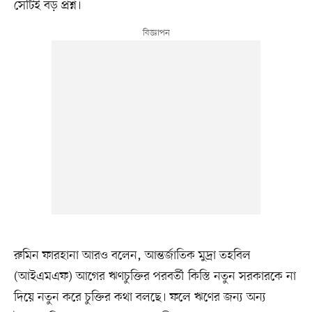
সেটিই বড় প্রশ্ন।
রুমিন ফারহানা আরও বলেন, আন্তর্জাতিক মুদ্রা তহবিল
(আইএমএফ) আগের ঋণচুক্তির পরবর্তী কিস্তি নতুন সরকারকে না
দিয়ে নতুন করে চুক্তির কথা বলছে। ফলে ঋণের জন্য অন্য