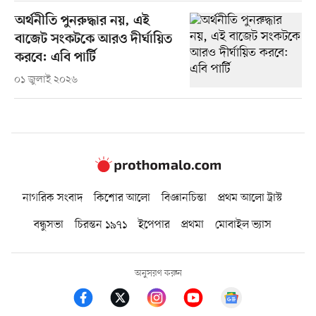
অর্থনীতি পুনরুদ্ধার নয়, এই
বাজেট সংকটকে আরও দীর্ঘায়িত
করবে: এবি পার্টি
০১ জুলাই ২০২৬
নাগরিক সংবাদ
কিশোর আলো
বিজ্ঞানচিন্তা
প্রথম আলো ট্রাস্ট
বন্ধুসভা
চিরন্তন ১৯৭১
ইপেপার
প্রথমা
মোবাইল ভ্যাস
অনুসরণ করুন