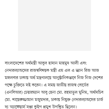
বাংলাদেশের অর্থমন্ত্রী আবুল হাসান মাহমুদ আলী এবং
নেদারল্যান্ডসের রাজস্ববিষয়ক মন্ত্রী এম এল এ ভ্যান রিজ আজ
মঙ্গলবার ঢাকায় অর্থ মন্ত্রণালয়ে আনুষ্ঠানিকভাবে নিজ নিজ দেশের
পক্ষে চুক্তিতে সই করেন। এ সময় জাতীয় রাজস্ব বোর্ডের
(এনবিআর) চেয়ারম্যান আবু হেনা মো. রহমাতুল মুনিম, অর্থসচিব
মো. খায়েরুজ্জামান মজুমদার, ঢাকায় নিযুক্ত নেদারল্যান্ডসের চার্জ
দ্য অ্যাফেয়ার্স সঞ্জা কুইপ প্রমুখ উপস্থিত ছিলেন।