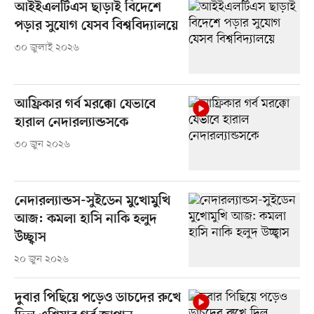
আইইএলটিএস ছাড়াই বিদেশে
পড়ার সুযোগ যেসব বিশ্ববিদ্যালয়ে
৩০ জুলাই ২০২৬
আফ্রিকার গর্ব মরক্কো যেভাবে
হারাল নেদারল্যান্ডসকে
৩০ জুন ২০২৬
নেদারল্যান্ডস-সুইডেন মুখোমুখি
আজ: কমলা হাসি নাকি হলুদ
উচ্ছ্বাস
২০ জুন ২০২৬
দুবার পিছিয়ে পড়েও ডাচদের রুখে