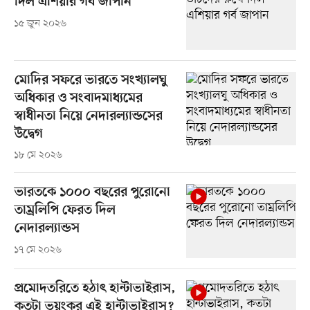
দিল এশিয়ার গর্ব জাপান
১৫ জুন ২০২৬
মোদির সফরে ভারতে সংখ্যালঘু
অধিকার ও সংবাদমাধ্যমের
স্বাধীনতা নিয়ে নেদারল্যান্ডসের
উদ্বেগ
১৮ মে ২০২৬
ভারতকে ১০০০ বছরের পুরোনো
তাম্রলিপি ফেরত দিল
নেদারল্যান্ডস
১৭ মে ২০২৬
প্রমোদতরিতে হঠাৎ হান্টাভাইরাস,
কতটা ভয়ংকর এই হান্টাভাইরাস?