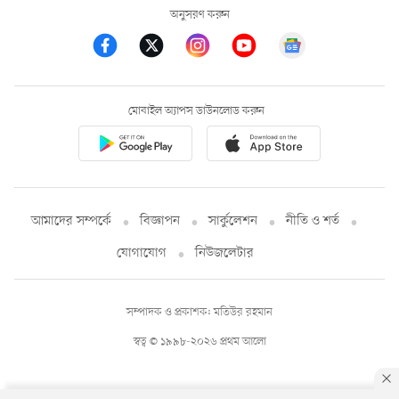
অনুসরণ করুন
মোবাইল অ্যাপস ডাউনলোড করুন
আমাদের সম্পর্কে
বিজ্ঞাপন
সার্কুলেশন
নীতি ও শর্ত
যোগাযোগ
নিউজলেটার
সম্পাদক ও প্রকাশক: মতিউর রহমান
স্বত্ব © ১৯৯৮-২০২৬ প্রথম আলো