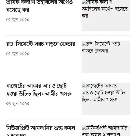
শ্রমিক কল্যাণ তহবিলের অর্থেও
বসেছে কর
০২ জুন ২০২৫
রড–সিমেন্টে খরচ বাড়বে ক্রেতার
০২ জুন ২০২৫
বাজেটের আকার আরও ছোট
হওয়া উচিত ছিল: আমীর খসরু
০২ জুন ২০২৫
নিউজপ্রিন্ট আমদানির শুল্ক কমল