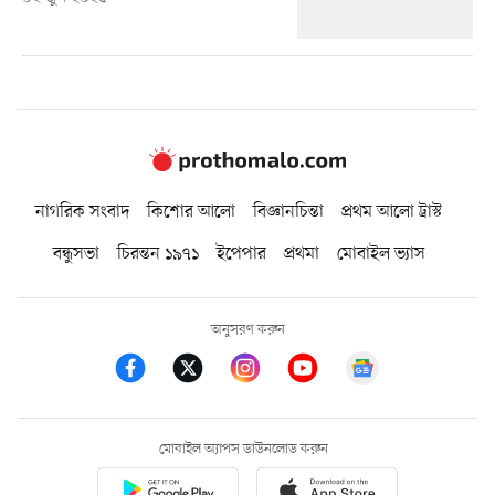
নাগরিক সংবাদ
কিশোর আলো
বিজ্ঞানচিন্তা
প্রথম আলো ট্রাস্ট
বন্ধুসভা
চিরন্তন ১৯৭১
ইপেপার
প্রথমা
মোবাইল ভ্যাস
অনুসরণ করুন
মোবাইল অ্যাপস ডাউনলোড করুন