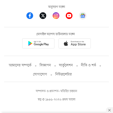
অনুসরণ করুন
মোবাইল অ্যাপস ডাউনলোড করুন
আমাদের সম্পর্কে
বিজ্ঞাপন
সার্কুলেশন
নীতি ও শর্ত
যোগাযোগ
নিউজলেটার
সম্পাদক ও প্রকাশক: মতিউর রহমান
স্বত্ব © ১৯৯৮-২০২৬ প্রথম আলো