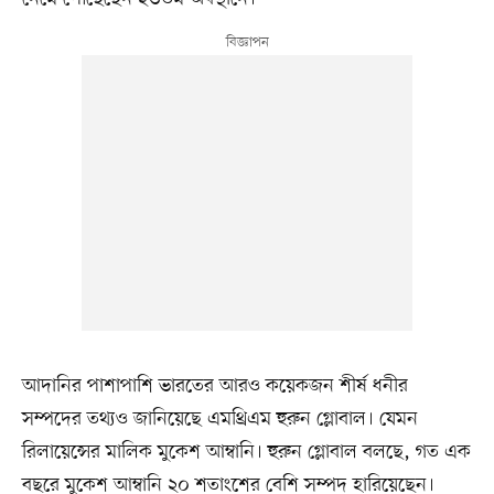
আদানির পাশাপাশি ভারতের আরও কয়েকজন শীর্ষ ধনীর
সম্পদের তথ্যও জানিয়েছে এমথ্রিএম হুরুন গ্লোবাল। যেমন
রিলায়েন্সের মালিক মুকেশ আম্বানি। হুরুন গ্লোবাল বলছে, গত এক
বছরে মুকেশ আম্বানি ২০ শতাংশের বেশি সম্পদ হারিয়েছেন।