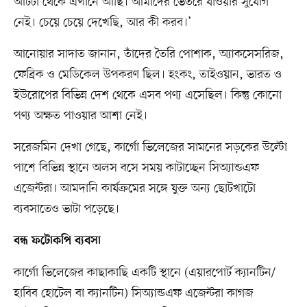
আটটা থেকে এখানে আছি। আমাদের ভেতরে যাওয়ার সুযোগ
নেই। চেয়ে চেয়ে দেখেছি, আর কী করব।’
আনোয়ার সাদাত জানান, তাঁদের তৈরি পোশাক, অ্যাকসেসরিজ,
ফেব্রিক ও মেডিকেল উপকরণ ছিল। হংকং, তাইওয়ান, ভারত ও
ইউরোপের বিভিন্ন দেশ থেকে এসব পণ্য এসেছিল। কিন্তু কোনো
পণ্য অক্ষত পাওয়ার আশা নেই।
সরেজমিন দেখা গেছে, কার্গো ভিলেজের সামনের সড়কের উল্টো
পাশে বিভিন্ন স্থানে অলস বসে সময় কাটাচ্ছেন সিঅ্যান্ডএফ
এজেন্টরা। আমদানি কার্যক্রমের সঙ্গে যুক্ত অন্য ছোটখাটো
ব্যবসাতেও ভাটা পড়েছে।
বন্ধ ফটোকপি ব্যবসা
কার্গো ভিলেজের কাছাকাছি একটি স্থানে (এয়ারপোর্ট ক্যানটিন/
হাবিব হোটেল বা ক্যানটিন) সিঅ্যান্ডএফ এজেন্টরা কাগজ