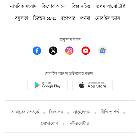
নাগরিক সংবাদ
কিশোর আলো
বিজ্ঞানচিন্তা
প্রথম আলো ট্রাস্ট
বন্ধুসভা
চিরন্তন ১৯৭১
ইপেপার
প্রথমা
মোবাইল ভ্যাস
অনুসরণ করুন
মোবাইল অ্যাপস ডাউনলোড করুন
আমাদের সম্পর্কে
বিজ্ঞাপন
সার্কুলেশন
নীতি ও শর্ত
যোগাযোগ
নিউজলেটার