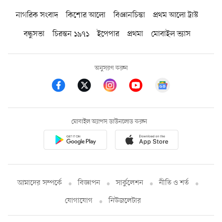
নাগরিক সংবাদ
কিশোর আলো
বিজ্ঞানচিন্তা
প্রথম আলো ট্রাস্ট
বন্ধুসভা
চিরন্তন ১৯৭১
ইপেপার
প্রথমা
মোবাইল ভ্যাস
অনুসরণ করুন
মোবাইল অ্যাপস ডাউনলোড করুন
আমাদের সম্পর্কে
বিজ্ঞাপন
সার্কুলেশন
নীতি ও শর্ত
যোগাযোগ
নিউজলেটার