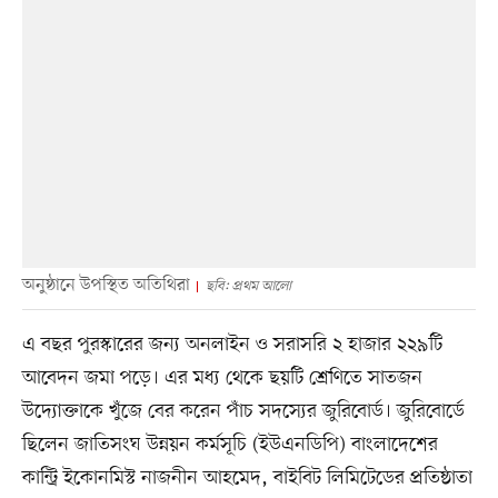
অনুষ্ঠানে উপস্থিত অতিথিরা
ছবি: প্রথম আলো
এ বছর পুরস্কারের জন্য অনলাইন ও সরাসরি ২ হাজার ২২৯টি
আবেদন জমা পড়ে। এর মধ্য থেকে ছয়টি শ্রেণিতে সাতজন
উদ্যোক্তাকে খুঁজে বের করেন পাঁচ সদস্যের জুরিবোর্ড। জুরিবোর্ডে
ছিলেন জাতিসংঘ উন্নয়ন কর্মসূচি (ইউএনডিপি) বাংলাদেশের
কান্ট্রি ইকোনমিস্ট নাজনীন আহমেদ, বাইবিট লিমিটেডের প্রতিষ্ঠাতা