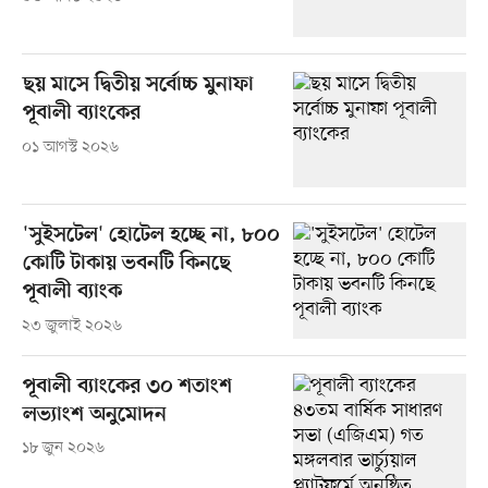
ছয় মাসে দ্বিতীয় সর্বোচ্চ মুনাফা
পূবালী ব্যাংকের
০১ আগস্ট ২০২৬
'সুইসটেল' হোটেল হচ্ছে না, ৮০০
কোটি টাকায় ভবনটি কিনছে
পূবালী ব্যাংক
২৩ জুলাই ২০২৬
পূবালী ব্যাংকের ৩০ শতাংশ
লভ্যাংশ অনুমোদন
১৮ জুন ২০২৬