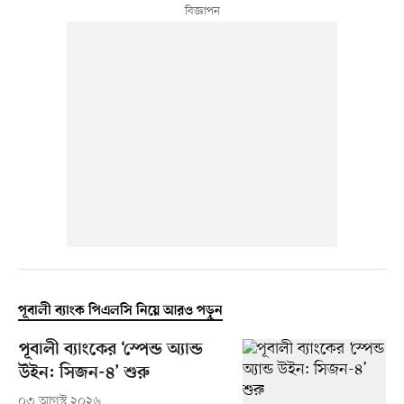
পূবালী ব্যাংক পিএলসি নিয়ে আরও পড়ুন
পূবালী ব্যাংকের ‘স্পেন্ড অ্যান্ড
উইন: সিজন-৪’ শুরু
০৩ আগস্ট ২০২৬