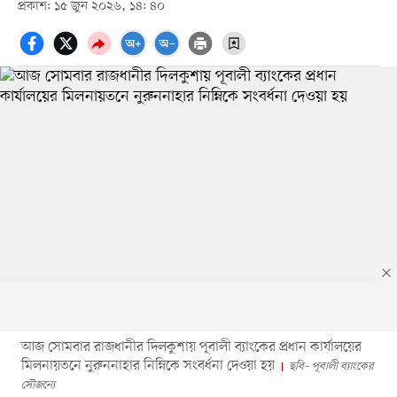
প্রকাশ: ১৫ জুন ২০২৬, ১৪: ৪০
আজ সোমবার রাজধানীর দিলকুশায় পূবালী ব্যাংকের প্রধান কার্যালয়ের
মিলনায়তনে নুরুননাহার নিম্নিকে সংবর্ধনা দেওয়া হয়
ছবি– পূবালী ব্যাংকের
সৌজন্যে