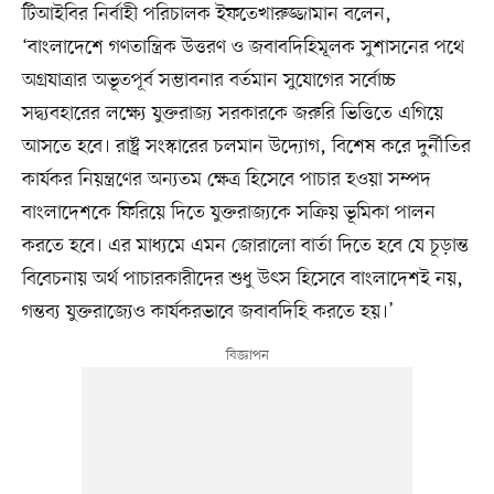
টিআইবির নির্বাহী পরিচালক ইফতেখারুজ্জামান বলেন,
‘বাংলাদেশে গণতান্ত্রিক উত্তরণ ও জবাবদিহিমূলক সুশাসনের পথে
অগ্রযাত্রার অভূতপূর্ব সম্ভাবনার বর্তমান সুযোগের সর্বোচ্চ
সদ্ব্যবহারের লক্ষ্যে যুক্তরাজ্য সরকারকে জরুরি ভিত্তিতে এগিয়ে
আসতে হবে। রাষ্ট্র সংস্কারের চলমান উদ্যোগ, বিশেষ করে দুর্নীতির
কার্যকর নিয়ন্ত্রণের অন্যতম ক্ষেত্র হিসেবে পাচার হওয়া সম্পদ
বাংলাদেশকে ফিরিয়ে দিতে যুক্তরাজ্যকে সক্রিয় ভূমিকা পালন
করতে হবে। এর মাধ্যমে এমন জোরালো বার্তা দিতে হবে যে চূড়ান্ত
বিবেচনায় অর্থ পাচারকারীদের শুধু উৎস হিসেবে বাংলাদেশই নয়,
গন্তব্য যুক্তরাজ্যেও কার্যকরভাবে জবাবদিহি করতে হয়।’