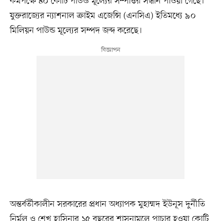
কমপক্ষে ৪০ কোটি পাউন্ড মূল্যের সম্পত্তির সন্ধান পাওয়া গেছে।
যুক্তরাজ্যের ন্যাশনাল ক্রাইম এজেন্সি (এনসিএ) ইতিমধ্যে ৯০
মিলিয়ন পাউন্ড মূল্যের সম্পদ জব্দ করেছে।
অন্তর্বর্তীকালীন সরকারের প্রধান অধ্যাপক মুহাম্মদ ইউনূস দুর্নীতি
নির্মূল ও শেখ হাসিনার ১৫ বছরের শাসনামলে পাচার হওয়া কোটি