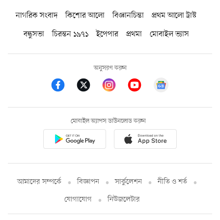
নাগরিক সংবাদ
কিশোর আলো
বিজ্ঞানচিন্তা
প্রথম আলো ট্রাস্ট
বন্ধুসভা
চিরন্তন ১৯৭১
ইপেপার
প্রথমা
মোবাইল ভ্যাস
অনুসরণ করুন
মোবাইল অ্যাপস ডাউনলোড করুন
আমাদের সম্পর্কে
বিজ্ঞাপন
সার্কুলেশন
নীতি ও শর্ত
যোগাযোগ
নিউজলেটার