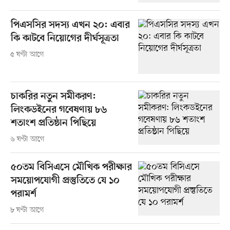
পিএসসির সদস্য এখন ২০: এবার
কি কাটবে নিয়োগের দীর্ঘসূত্রতা
৫ ঘণ্টা আগে
চাকরির নতুন সমীকরণ:
লিংকডইনের গবেষণায় ৮৬
শতাংশ প্রতিষ্ঠান পিছিয়ে
৬ ঘণ্টা আগে
৫০তম বিসিএসে মৌখিক পরীক্ষার
সময়োপযোগী প্রস্তুতিতে যে ১০
পরামর্শ
৮ ঘণ্টা আগে