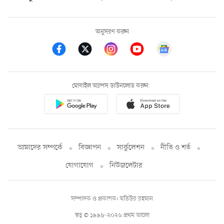
অনুসরণ করুন
মোবাইল অ্যাপস ডাউনলোড করুন
আমাদের সম্পর্কে
বিজ্ঞাপন
সার্কুলেশন
নীতি ও শর্ত
যোগাযোগ
নিউজলেটার
সম্পাদক ও প্রকাশক: মতিউর রহমান
স্বত্ব © ১৯৯৮-২০২৬ প্রথম আলো