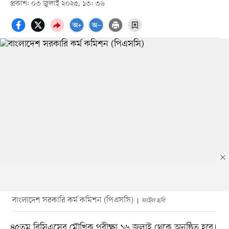
প্রকাশ: ০৩ জুলাই ২০২৫, ১৩: ৩৬
বাংলাদেশ সরকারি কর্ম কমিশন (পিএসসি)
ফাইল ছবি
৪৫তম বিসিএসের মৌখিক পরীক্ষা ১৬ জুলাই থেকে অনুষ্ঠিত হবে।