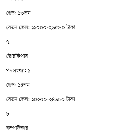
গ্রেড: ১৩তম
বেতন স্কেল: ১১০০০-২৬৫৯০ টাকা
৭.
স্টোরকিপার
পদসংখ্যা: ১
গ্রেড: ১৪তম
বেতন স্কেল: ১০২০০-২৪৬৮০ টাকা
৮.
কম্পাউন্ডার