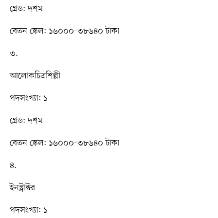
গ্রেড: দশম
বেতন স্কেল: ১৬০০০-৩৮৬৪০ টাকা
৩.
আলোকচিত্রশিল্পী
পদসংখ্যা: ১
গ্রেড: দশম
বেতন স্কেল: ১৬০০০-৩৮৬৪০ টাকা
৪.
ইনস্ট্রাক্টর
পদসংখ্যা: ১