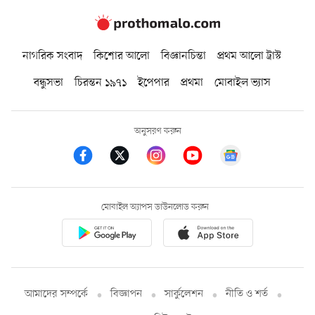
নাগরিক সংবাদ
কিশোর আলো
বিজ্ঞানচিন্তা
প্রথম আলো ট্রাস্ট
বন্ধুসভা
চিরন্তন ১৯৭১
ইপেপার
প্রথমা
মোবাইল ভ্যাস
অনুসরণ করুন
মোবাইল অ্যাপস ডাউনলোড করুন
আমাদের সম্পর্কে
বিজ্ঞাপন
সার্কুলেশন
নীতি ও শর্ত