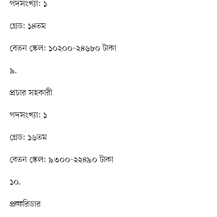
পদসংখ্যা: ১
গ্রেড: ১৪তম
বেতন স্কেল: ১০২০০-২৪৬৮০ টাকা
৯.
প্রচার সহকারী
পদসংখ্যা: ১
গ্রেড: ১৬তম
বেতন স্কেল: ৯৩০০-২২৪৯০ টাকা
১০.
প্রুফরিডার